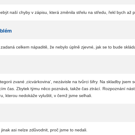
Nebýt naší chyby v zápisu, která změnila střelu na středu, řekl bych až
oblém
 zadaná celkem nápaditě, že nebylo úplně zjevné, jak se to bude skláda
ategorii zvané ‚cicvárkovina‘, nezávisle na tvůrci šifry. Na skladby jse
cím čas. Zbytek týmu něco poznává, takže čas ztrácí. Rozpoznání nástr
u, kterou nedokáže vyluštit, v čemž jsme selhali.
, jinak asi nelze zdůvodnit, proč jsme to nedali.