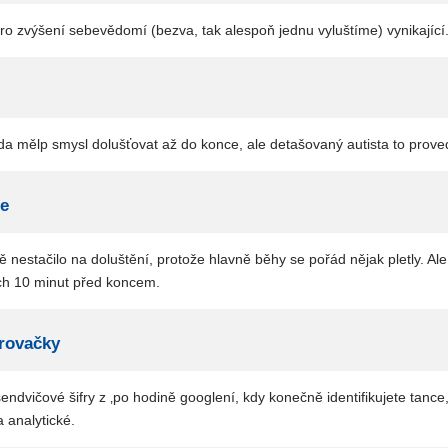
ro zvýšení sebevědomí (bezva, tak alespoň jednu vyluštíme) vynikající
zda mělp smysl dolušťovat až do konce, ale detašovaný autista to proved
ie
 nestačilo na doluštění, protože hlavně běhy se pořád nějak pletly. Ale 
ěch 10 minut před koncem.
frovačky
endvičové šifry z ‚po hodině googlení, kdy konečně identifikujete tance,
 analytické.