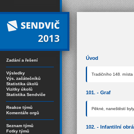
2013
Úvod
Zadání a řešení
Výsledky
Tradičního 148. místa 
Výs. začátečníků
Statistika úkolů
Vizitky úkolů
101. -
Graf
Statistika Sendviče
Reakce týmů
Pěkné, naneštěstí byly 
Komentáře orgů
Seznam týmů
102. -
Infantilní obr
Fotky týmů