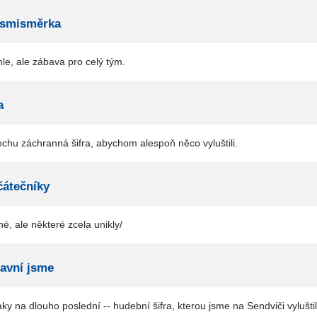
osmisměrka
le, ale zábava pro celý tým.
a
rochu záchranná šifra, abychom alespoň něco vyluštili.
čátečníky
né, ale některé zcela unikly/
lavní jsme
taky na dlouho poslední -- hudební šifra, kterou jsme na Sendviči vylušti