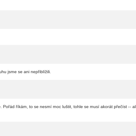
u jsme se ani nepřiblížili.
. Pořád říkám, to se nesmí moc luštit, tohle se musí akorát přečíst -- a