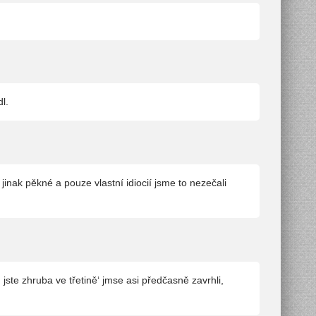
.
l.
jinak pěkné a pouze vlastní idiocií jsme to nezečali
 jste zhruba ve třetině‘ jmse asi předčasně zavrhli,