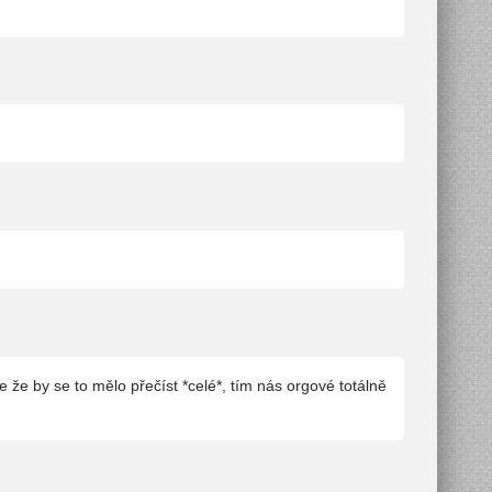
le že by se to mělo přečíst *celé*, tím nás orgové totálně