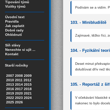
Tipování týmů
Vizitky týmů
Podívám se a vidím. P
Úvodní text
Pravidla
103. -
Minibludiště
Jak zaplatit
Dobré rady
Ohlédnutí
Zajímavé, těžko říci, 
Síň slávy
Nenechte si ujít ...
104. -
Fyzikální teor
Kontakt
Deset minut překvapivě
Starší ročníky
dolušťovat dřív než t
2007
2008
2009
2010
2011
2012
105. -
Reportáž z ši
2013
2014
2015
2016
2017
2018
2019
2020
2021
V očekávání klasické s
2022
2023
2024
2025
2026
nakonec to bylo docela