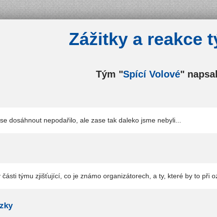
Zážitky a reakce 
Tým "
Spící Volové
" napsal
se dosáhnout nepodařilo, ale zase tak daleko jsme nebyli...
části týmu zjišťující, co je známo organizátorech, a ty, které by to při o
ázky