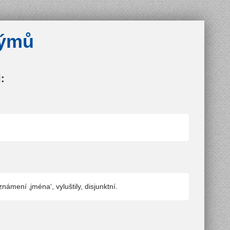
týmů
:
známení ‚jména‘, vyluštily, disjunktní.