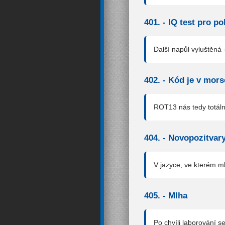
401. -
IQ test pro po
Další napůl vyluštěná -
402. -
Kód je v mor
ROT13 nás tedy totáln
404. -
Novopozitvar
V jazyce, ve kterém mlu
405. -
Mlha
Po chvíli laborování 