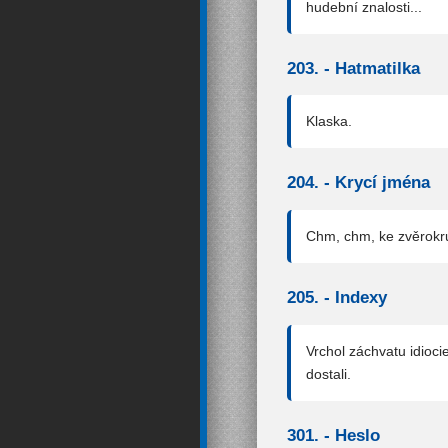
hudební znalosti...
203. -
Hatmatilka
Klaska.
204. -
Krycí jména
Chm, chm, ke zvěrokruh
205. -
Indexy
Vrchol záchvatu idiocie
dostali.
301. -
Heslo