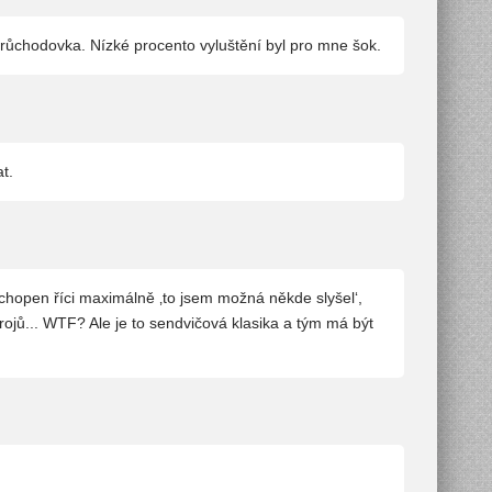
 průchodovka. Nízké procento vyluštění byl pro mne šok.
t.
m schopen říci maximálně ‚to jsem možná někde slyšel‘,
ojů... WTF? Ale je to sendvičová klasika a tým má být