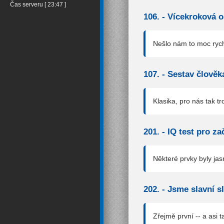
Čas serveru [ 23:47 ]
106. -
Vícekroková 
Nešlo nám to moc rych
107. -
Sestav člověk
Klasika, pro nás tak t
201. -
IQ test pro za
Některé prvky byly jas
202. -
Jsme slavní s
Zřejmě první -- a asi 