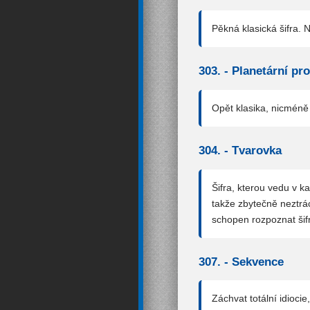
Pěkná klasická šifra. 
303. -
Planetární pr
Opět klasika, nicméně
304. -
Tvarovka
Šifra, kterou vedu v k
takže zbytečně neztrá
schopen rozpoznat šifr
307. -
Sekvence
Záchvat totální idiocie