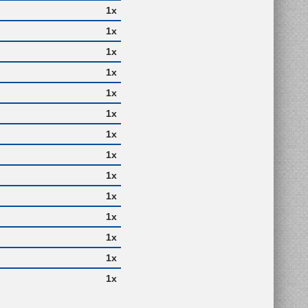
1x
1x
1x
1x
1x
1x
1x
1x
1x
1x
1x
1x
1x
1x