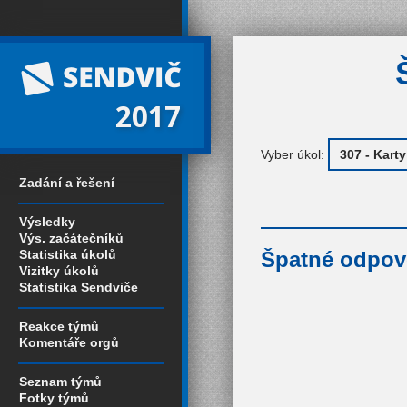
2017
Vyber úkol:
Zadání a řešení
Výsledky
Výs. začátečníků
Statistika úkolů
Špatné odpově
Vizitky úkolů
Statistika Sendviče
Reakce týmů
Komentáře orgů
Seznam týmů
Fotky týmů