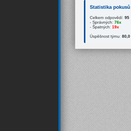
Statistika pokusů
Celkem odpovědí:
95
- Správných:
76x
- Špatných:
19x
Úspěšnost týmu:
80,0