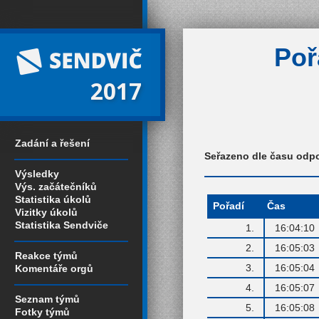
Poř
2017
Zadání a řešení
Seřazeno dle času odp
Výsledky
Výs. začátečníků
Statistika úkolů
Pořadí
Čas
Vizitky úkolů
Statistika Sendviče
1.
16:04:10
2.
16:05:03
Reakce týmů
3.
16:05:04
Komentáře orgů
4.
16:05:07
Seznam týmů
5.
16:05:08
Fotky týmů