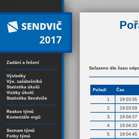
Poř
2017
Zadání a řešení
Seřazeno dle času odp
Výsledky
Výs. začátečníků
Statistika úkolů
Pořadí
Čas
Vizitky úkolů
Statistika Sendviče
1.
19:03:55
2.
19:03:59
Reakce týmů
3.
19:04:27
Komentáře orgů
4.
19:04:33
Seznam týmů
5.
19:04:45
Fotky týmů