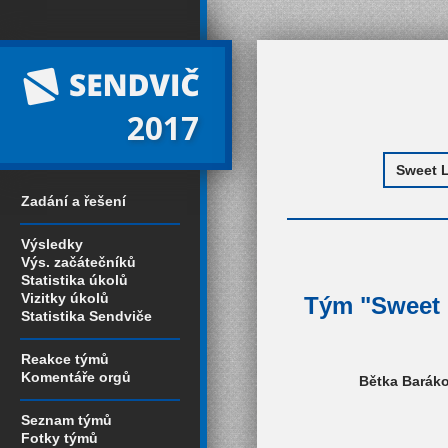
2017
Zadání a řešení
Výsledky
Výs. začátečníků
Statistika úkolů
Vizitky úkolů
Tým "Sweet 
Statistika Sendviče
Reakce týmů
Komentáře orgů
Bětka Baráko
Seznam týmů
Fotky týmů