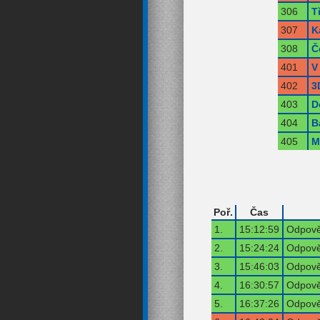
306
T
307
K
308
Č
401
V
402
3
403
D
404
B
405
M
Poř.
Čas
1.
15:12:59
Odpově
2.
15:24:24
Odpově
3.
15:46:03
Odpově
4.
16:30:57
Odpově
5.
16:37:26
Odpově