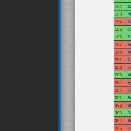
102
Z
103
M
104
N
105
O
106
B
107
V
108
V
201
G
202
K
203
V
204
V
205
B
301
S
302
S
303
R
304
S
305
K