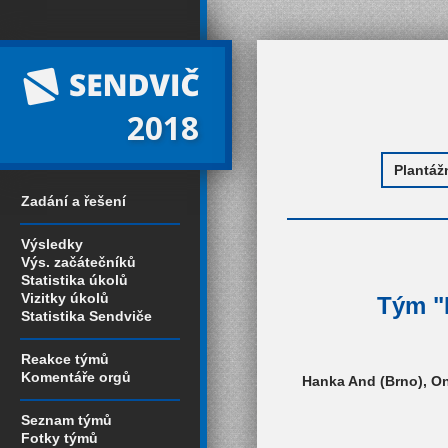
2018
Zadání a řešení
Výsledky
Výs. začátečníků
Statistika úkolů
Vizitky úkolů
Tým "P
Statistika Sendviče
Reakce týmů
Komentáře orgů
Hanka And (Brno), On
Seznam týmů
Fotky týmů