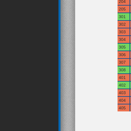
204
205
301
302
303
304
305
306
307
308
401
402
403
404
405