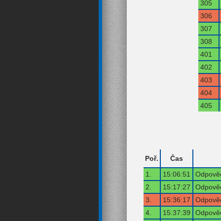
305
306
307
308
401
402
403
404
405
Poř.
Čas
1.
15:06:51
Odpověď
2.
15:17:27
Odpověď
3.
15:36:17
Odpověď
4.
15:37:39
Odpověď