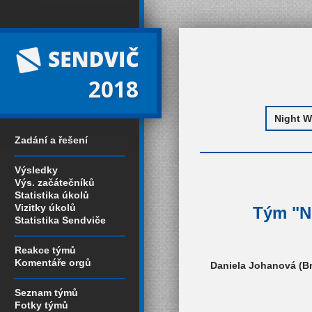
2018
Zadání a řešení
Výsledky
Výs. začátečníků
Statistika úkolů
Vizitky úkolů
Tým "Ni
Statistika Sendviče
Reakce týmů
Komentáře orgů
Daniela Johanová (Brn
Seznam týmů
Fotky týmů