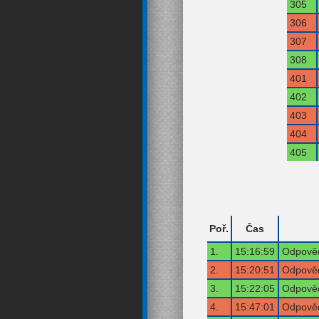
305
306
307
308
401
402
403
404
405
Poř.
Čas
1.
15:16:59
Odpověď
2.
15:20:51
Odpověď
3.
15:22:05
Odpověď
4.
15:47:01
Odpověď