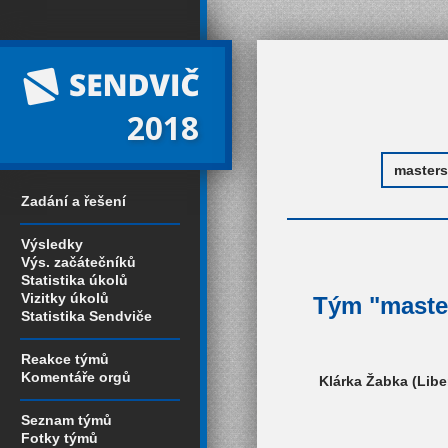
2018
Zadání a řešení
Výsledky
Výs. začátečníků
Statistika úkolů
Vizitky úkolů
Tým "master
Statistika Sendviče
Reakce týmů
Komentáře orgů
Klárka Žabka (Libe
Seznam týmů
Fotky týmů