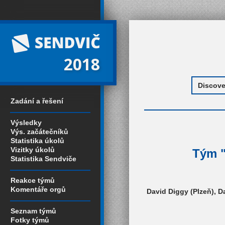
2018
Zadání a řešení
Výsledky
Výs. začátečníků
Statistika úkolů
Vizitky úkolů
Tým "
Statistika Sendviče
Reakce týmů
Komentáře orgů
David Diggy (Plzeň), D
Seznam týmů
Fotky týmů