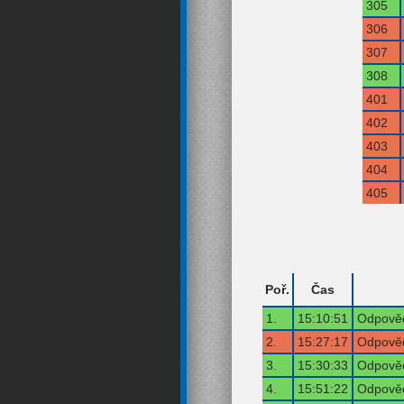
305
306
307
308
401
402
403
404
405
Poř.
Čas
1.
15:10:51
Odpověď
2.
15:27:17
Odpověď
3.
15:30:33
Odpověď
4.
15:51:22
Odpověď