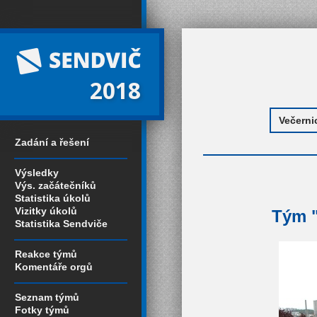
2018
Zadání a řešení
Výsledky
Výs. začátečníků
Statistika úkolů
Vizitky úkolů
Tým "
Statistika Sendviče
Reakce týmů
Komentáře orgů
Seznam týmů
Fotky týmů