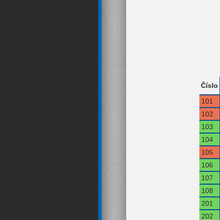
Číslo
101
102
103
104
105
106
107
108
201
202