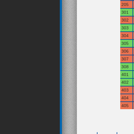
205
301
302
303
304
305
306
307
308
401
402
403
404
405