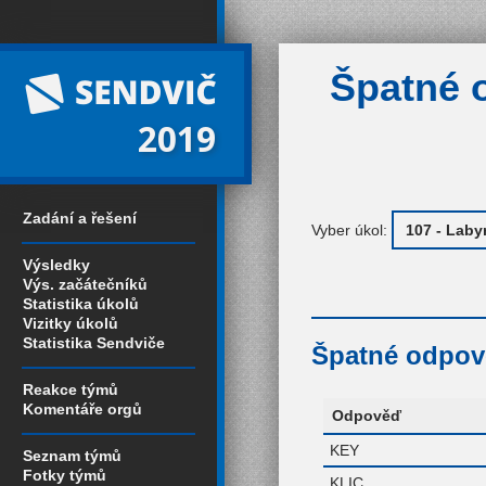
Špatné 
2019
Zadání a řešení
Vyber úkol:
Výsledky
Výs. začátečníků
Statistika úkolů
Vizitky úkolů
Statistika Sendviče
Špatné odpově
Reakce týmů
Komentáře orgů
Odpověď
KEY
Seznam týmů
Fotky týmů
KLIC