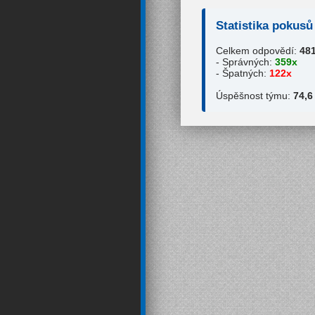
Statistika pokusů
Celkem odpovědí:
48
- Správných:
359x
- Špatných:
122x
Úspěšnost týmu:
74,6