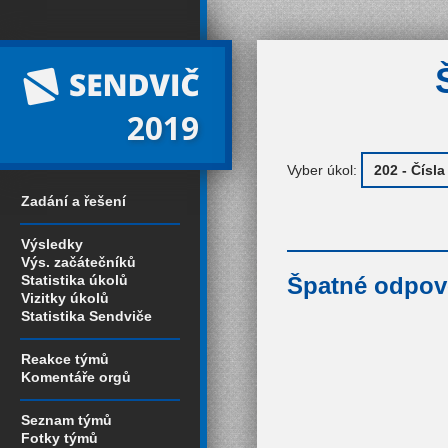
2019
Vyber úkol:
Zadání a řešení
Výsledky
Výs. začátečníků
Statistika úkolů
Špatné odpově
Vizitky úkolů
Statistika Sendviče
Reakce týmů
Komentáře orgů
Seznam týmů
Fotky týmů