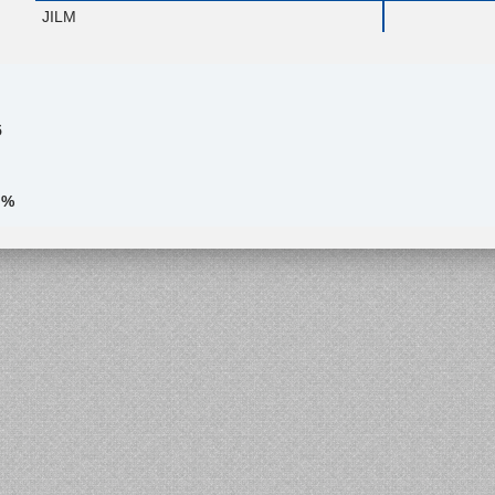
JILM
5
 %