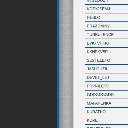
VYSLOUZIT
KDZYJSEMJ
HESLO
PRAZDNINY
TURBULENCE
BVKTVHKKP
KKHPKVBP
SESTELETO
JASLOUZIL
DEVET_LET
PRVNILETO
GDDGDGGDD
MAPANENKA
KURATKO
KURE