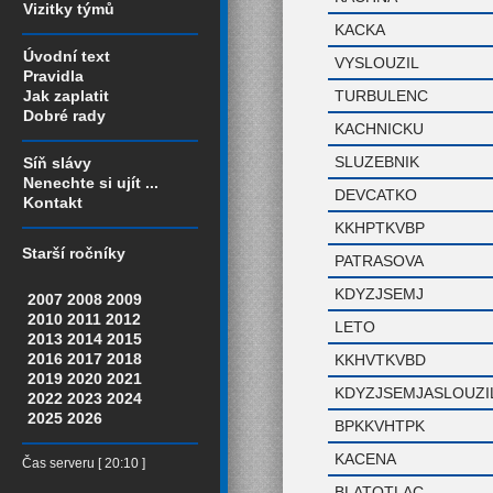
Vizitky týmů
KACKA
Úvodní text
VYSLOUZIL
Pravidla
TURBULENC
Jak zaplatit
Dobré rady
KACHNICKU
SLUZEBNIK
Síň slávy
Nenechte si ujít ...
DEVCATKO
Kontakt
KKHPTKVBP
Starší ročníky
PATRASOVA
KDYZJSEMJ
2007
2008
2009
2010
2011
2012
LETO
2013
2014
2015
2016
2017
2018
KKHVTKVBD
2019
2020
2021
KDYZJSEMJASLOUZI
2022
2023
2024
2025
2026
BPKKVHTPK
KACENA
Čas serveru [ 20:10 ]
BLATOTLAC