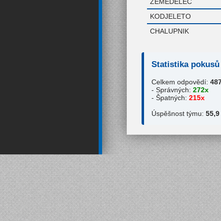
ZEMEDELEC
KODJELETO
CHALUPNIK
Statistika pokusů
Celkem odpovědí:
48
- Správných:
272x
- Špatných:
215x
Úspěšnost týmu:
55,9