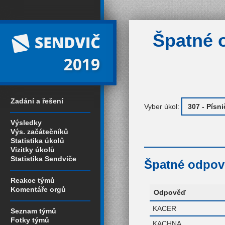
Špatné 
2019
Zadání a řešení
Vyber úkol:
Výsledky
Výs. začátečníků
Statistika úkolů
Vizitky úkolů
Statistika Sendviče
Špatné odpově
Reakce týmů
Komentáře orgů
Odpověď
KACER
Seznam týmů
Fotky týmů
KACHNA