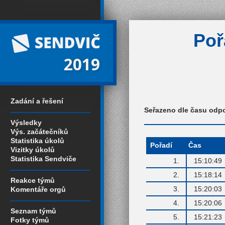
Poř
2019
Zadání a řešení
Seřazeno dle času odp
Výsledky
Výs. začátečníků
Statistika úkolů
Pořadí
Čas
Vizitky úkolů
Statistika Sendviče
1.
15:10:49
2.
15:18:14
Reakce týmů
3.
15:20:03
Komentáře orgů
4.
15:20:06
Seznam týmů
5.
15:21:23
Fotky týmů