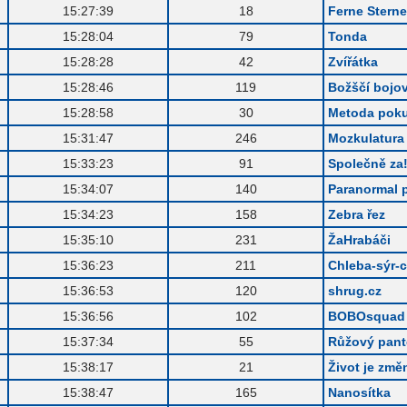
.
15:27:39
18
Ferne Sterne
.
15:28:04
79
Tonda
.
15:28:28
42
Zvířátka
.
15:28:46
119
Božščí bojov
.
15:28:58
30
Metoda pok
.
15:31:47
246
Mozkulatura
.
15:33:23
91
Společně za
.
15:34:07
140
Paranormal p
.
15:34:23
158
Zebra řez
.
15:35:10
231
ŽaHrabáči
.
15:36:23
211
Chleba-sýr-
.
15:36:53
120
shrug.cz
.
15:36:56
102
BOBOsquad
.
15:37:34
55
Růžový pant
.
15:38:17
21
Život je změ
.
15:38:47
165
Nanosítka