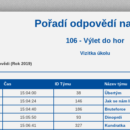
Pořadí odpovědí na
106 - Výlet do hor
Vizitka úkolu
ovědi (Rok 2019)
Čas
ID Týmu
Název týmu
.
15:04:00
38
Übertým
.
15:04:24
146
Jak se nám lí
.
15:04:40
186
Bruteforce
.
15:05:50
93
Dinoprdi
.
15:06:41
327
Kundratka