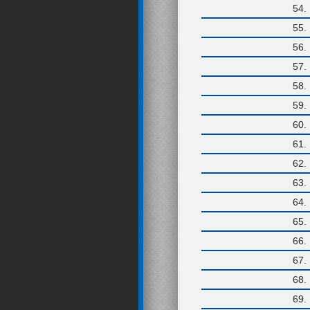
54
55
56
57
58
59
60
61
62
63
64
65
66
67
68
69