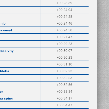
+00:23:39
+00:24:04
+00:24:28
níci
+00:24:46
us-omyl
+00:24:58
+00:27:47
!
+00:29:23
assivity
+00:30:07
+00:30:23
+00:31:10
chleba
+00:32:23
+00:32:53
+00:32:56
er
+00:33:34
na spinu
+00:34:17
+00:34:47