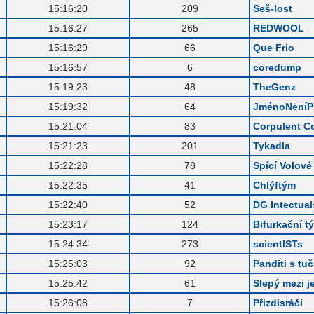
.
15:16:20
209
Seš-lost
.
15:16:27
265
REDWOOL
.
15:16:29
66
Que Frio
.
15:16:57
6
coredump
.
15:19:23
48
TheGenz
.
15:19:32
64
JménoNeníPr
.
15:21:04
83
Corpulent 
.
15:21:23
201
Tykadla
.
15:22:28
78
Spící Volové
.
15:22:35
41
Chlýftým
.
15:22:40
52
DG Intectual
.
15:23:17
124
Bifurkační t
.
15:24:34
273
scientISTs
.
15:25:03
92
Panditi s t
.
15:25:42
61
Slepý mezi 
.
15:26:08
7
Přizdisráči