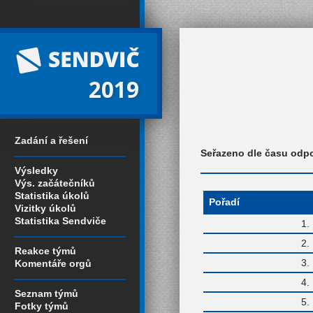
2019
Zadání a řešení
Seřazeno dle času odp
Výsledky
Výs. začátečníků
Statistika úkolů
Pořadí
Vizitky úkolů
Statistika Sendviče
1
2
Reakce týmů
3
Komentáře orgů
4
Seznam týmů
5
Fotky týmů