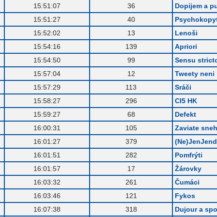
.
15:51:07
36
Dopijem a p
.
15:51:27
40
Psychokopyt
.
15:52:02
13
Lenoši
.
15:54:16
139
Apriori
.
15:54:50
99
Sensu strict
.
15:57:04
12
Tweety neni 
.
15:57:29
113
Sráči
.
15:58:27
296
CI5 HK
.
15:59:27
68
Defekt
.
16:00:31
105
Zaviate sne
.
16:01:27
379
(Ne)JenJen
.
16:01:51
282
Pomfrýti
.
16:01:57
17
Žárovky
.
16:03:32
261
Čumáci
.
16:03:46
121
Fykos
.
16:07:38
318
Dujour a spo