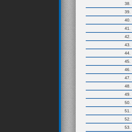
38
39
40
41
42
43
44
45
46
47
48
49
50
51
52
53