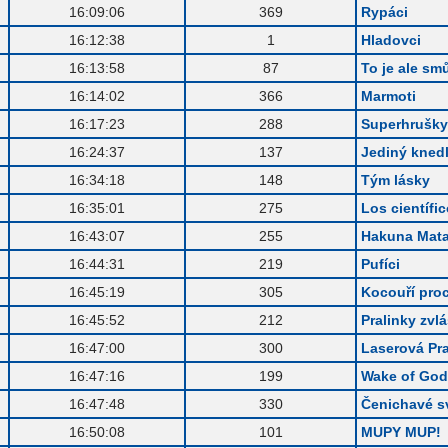
.
16:09:06
369
Rypáci
.
16:12:38
1
Hladovci
.
16:13:58
87
To je ale smů
.
16:14:02
366
Marmoti
.
16:17:23
288
Superhrušky
.
16:24:37
137
Jediný knedl
.
16:34:18
148
Tým lásky
.
16:35:01
275
Los científi
.
16:43:07
255
Hakuna Mata
.
16:44:31
219
Pufíci
.
16:45:19
305
Kocouří pro
.
16:45:52
212
Pralinky zvl
.
16:47:00
300
Laserová Pr
.
16:47:16
199
Wake of Go
.
16:47:48
330
Čenichavé s
.
16:50:08
101
MUPY MUP!