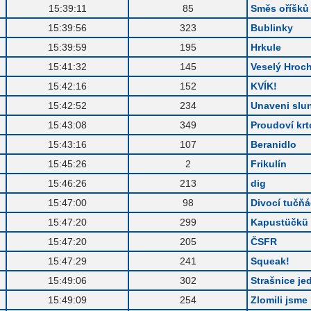
.
15:39:11
85
Směs oříšků
.
15:39:56
323
Bublinky
.
15:39:59
195
Hrkule
.
15:41:32
145
Veselý Hroc
.
15:42:16
152
KVÍK!
.
15:42:52
234
Unaveni slu
.
15:43:08
349
Proudoví krt
.
15:43:16
107
Beranidlo
.
15:45:26
2
Frikulín
.
15:46:26
213
dig
.
15:47:00
98
Divocí tučňá
.
15:47:20
299
Kapustüčkü
.
15:47:20
205
ČSFR
.
15:47:29
241
Squeak!
.
15:49:06
302
Strašnice je
.
15:49:09
254
Zlomili jsme 