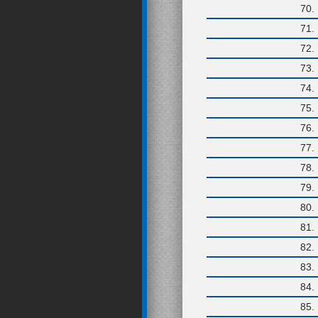
70
71
72
73
74
75
76
77
78
79
80
81
82
83
84
85