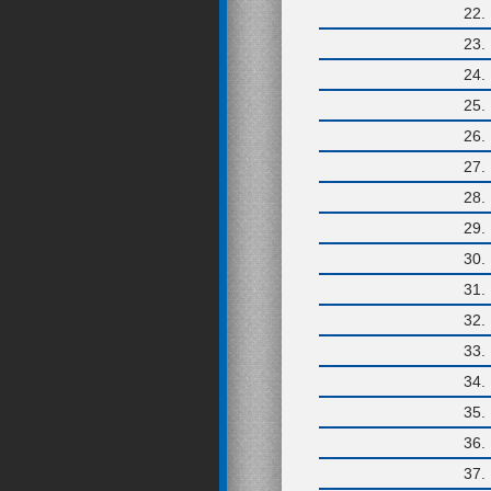
22
23
24
25
26
27
28
29
30
31
32
33
34
35
36
37