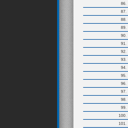
86
87
88
89
90
91
92
93
94
95
96
97
98
99
100
101