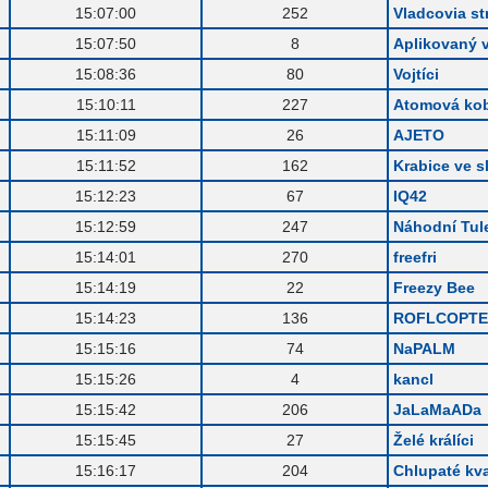
.
15:07:00
252
Vladcovia st
.
15:07:50
8
Aplikovaný 
.
15:08:36
80
Vojtíci
.
15:10:11
227
Atomová kob
.
15:11:09
26
AJETO
.
15:11:52
162
Krabice ve s
.
15:12:23
67
IQ42
.
15:12:59
247
Náhodní Tul
.
15:14:01
270
freefri
.
15:14:19
22
Freezy Bee
.
15:14:23
136
ROFLCOPTE
.
15:15:16
74
NaPALM
.
15:15:26
4
kancl
.
15:15:42
206
JaLaMaADa
.
15:15:45
27
Želé králíci
.
15:16:17
204
Chlupaté kv