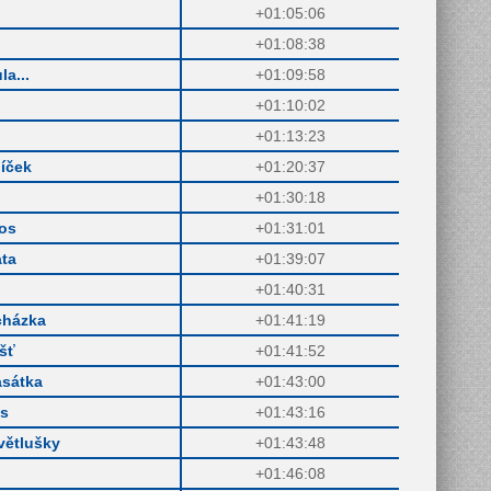
+01:05:06
+01:08:38
la...
+01:09:58
+01:10:02
+01:13:23
íček
+01:20:37
+01:30:18
cos
+01:31:01
ta
+01:39:07
+01:40:31
cházka
+01:41:19
ášť
+01:41:52
asátka
+01:43:00
ds
+01:43:16
větlušky
+01:43:48
+01:46:08