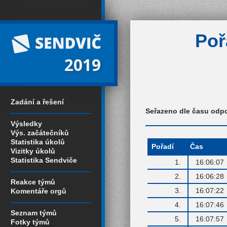
Poř
2019
Zadání a řešení
Seřazeno dle času odp
Výsledky
Výs. začátečníků
Statistika úkolů
Pořadí
Čas
Vizitky úkolů
Statistika Sendviče
1.
16:06:07
2.
16:06:28
Reakce týmů
3.
16:07:22
Komentáře orgů
4.
16:07:46
Seznam týmů
5.
16:07:57
Fotky týmů