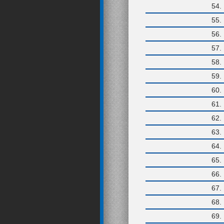
54
55
56
57
58
59
60
61
62
63
64
65
66
67
68
69