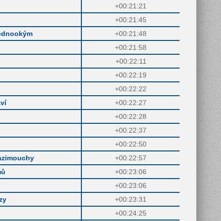
+00:21:21
+00:21:45
jednookým
+00:21:48
+00:21:58
+00:22:11
+00:22:19
+00:22:22
ví
+00:22:27
+00:22:28
+00:22:37
+00:22:50
azimouchy
+00:22:57
mů
+00:23:06
+00:23:06
zy
+00:23:31
+00:24:25