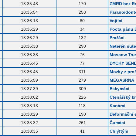
.
18:35:48
170
ZMRD bez R
.
18:35:54
258
Paranoidont
.
18:36:13
80
Vojtíci
.
18:36:29
34
Pocta pánu
.
18:36:29
132
Pražáci
.
18:36:38
290
Neterén sut
.
18:36:38
76
Moscow Tru
.
18:36:45
77
DYCKY SEND
.
18:36:45
311
Mozky z proš
.
18:36:59
279
MEGASRNA
.
18:37:39
309
Eskymáci
.
18:38:02
226
Čtenářský k
.
18:38:13
118
Kanárci
.
18:38:29
190
Deformační e
.
18:38:32
261
Čumáci
.
18:38:35
41
Chlýftým