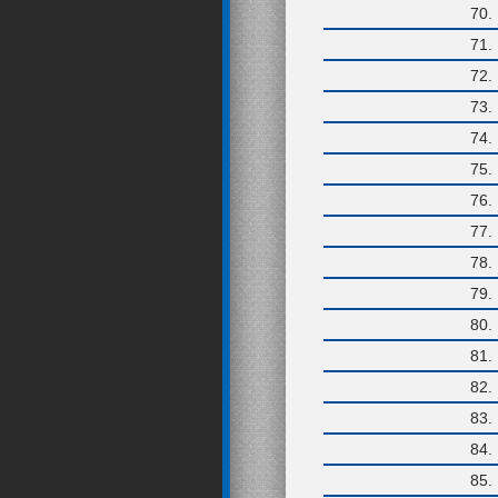
70
71
72
73
74
75
76
77
78
79
80
81
82
83
84
85