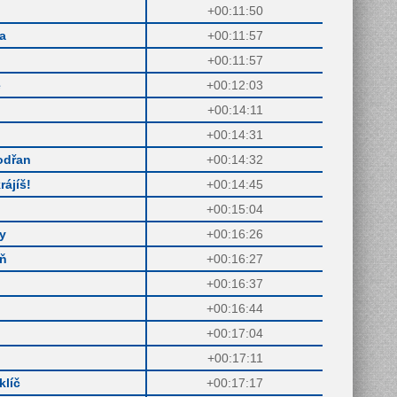
+00:11:50
a
+00:11:57
+00:11:57
e
+00:12:03
+00:14:11
+00:14:31
odřan
+00:14:32
ájíš!
+00:14:45
+00:15:04
y
+00:16:26
áň
+00:16:27
+00:16:37
+00:16:44
+00:17:04
+00:17:11
klíč
+00:17:17