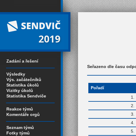
2019
Zadání a řešení
Seřazeno dle času odp
Výsledky
Výs. začátečníků
Statistika úkolů
Pořadí
Vizitky úkolů
Statistika Sendviče
1
2
Reakce týmů
3
Komentáře orgů
4
Seznam týmů
5
Fotky týmů