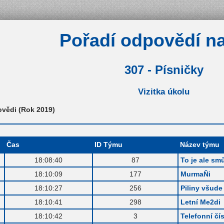
Pořadí odpovědí na
307 - Písničky
Vizitka úkolu
ovědi (Rok 2019)
Čas
ID Týmu
Název týmu
.
18:08:40
87
To je ale smů
.
18:10:09
177
MurmaŇi
.
18:10:27
256
Piliny všude
.
18:10:41
298
Letní Me2di
.
18:10:42
3
Telefonní čí