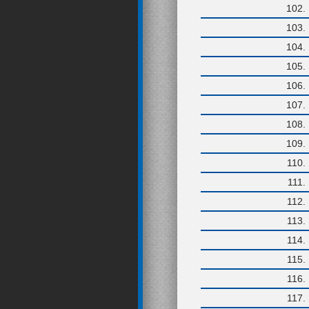
102
103
104
105
106
107
108
109
110
111
112
113
114
115
116
117