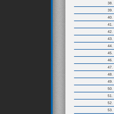
38
39
40
41
42
43
44
45
46
47
48
49
50
51
52
53