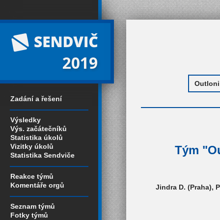
2019
Zadání a řešení
Výsledky
Výs. začátečníků
Statistika úkolů
Vizitky úkolů
Tým "Ou
Statistika Sendviče
Reakce týmů
Komentáře orgů
Jindra D. (Praha), P
Seznam týmů
Fotky týmů