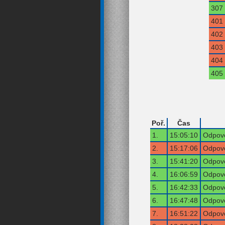
307
401
402
403
404
405
Poř.
Čas
1.
15:05:10
Odpově
2.
15:17:06
Odpově
3.
15:41:20
Odpově
4.
16:06:59
Odpově
5.
16:42:33
Odpově
6.
16:47:48
Odpově
7.
16:51:22
Odpově