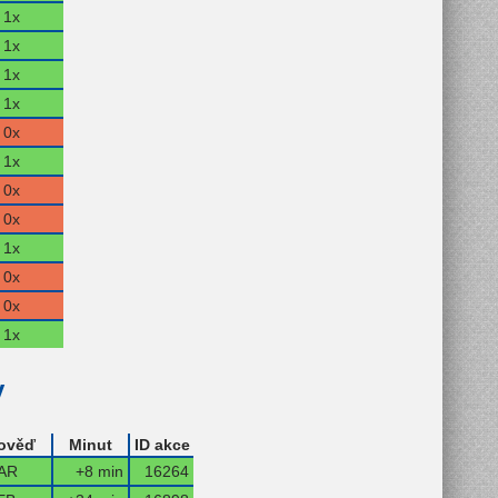
1x
1x
1x
1x
0x
1x
0x
0x
1x
0x
0x
1x
y
ověď
Minut
ID akce
AR
+8 min
16264