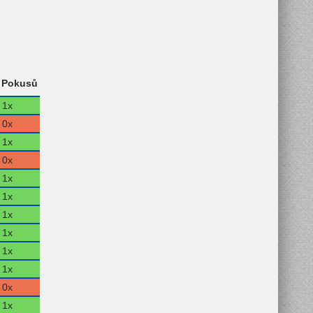
Pokusů
1x
0x
1x
0x
1x
1x
1x
1x
1x
1x
0x
1x