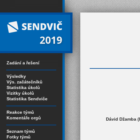
2019
Zadání a řešení
Výsledky
Výs. začátečníků
Statistika úkolů
Vizitky úkolů
Statistika Sendviče
Reakce týmů
Komentáře orgů
Dávid Džamba (P
Seznam týmů
Fotky týmů