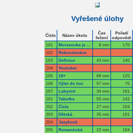
Vyřešené úlohy
Čas
Pořadí
Číslo
Název úkolu
řešení
odpovědi
101
Morseovka je ...
8 min
170.
102
Rekonstrukce
103
Definice
43 min
140.
104
Youtuber
105
18+
68 min
125.
106
Výlet do hor
57 min
75.
107
Labyrint
34 min
181.
201
Tabulka
55 min
142.
202
Čísla
27 min
104.
203
Dětská
35 min
101.
204
Jazyková
205
Romantická
22 min
104.