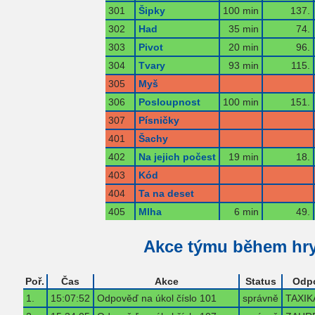
301
Šipky
100 min
137.
302
Had
35 min
74.
303
Pivot
20 min
96.
304
Tvary
93 min
115.
305
Myš
306
Posloupnost
100 min
151.
307
Písničky
401
Šachy
402
Na jejich počest
19 min
18.
403
Kód
404
Ta na deset
405
Mlha
6 min
49.
Akce týmu během hr
Poř.
Čas
Akce
Status
Odp
1.
15:07:52
Odpověď na úkol číslo 101
správně
TAXIK