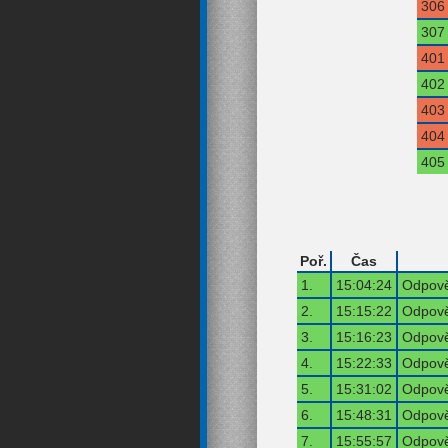
306
307
401
402
403
404
405
Poř.
Čas
1.
15:04:24
Odpově
2.
15:15:22
Odpově
3.
15:16:23
Odpově
4.
15:22:33
Odpově
5.
15:31:02
Odpově
6.
15:48:31
Odpově
7.
15:55:57
Odpově