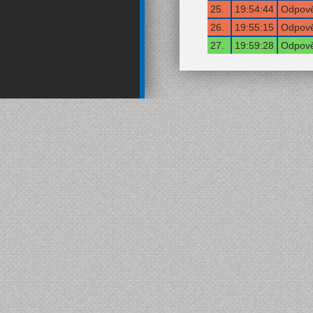
25.
19:54:44
Odpově
26.
19:55:15
Odpově
27.
19:59:28
Odpově