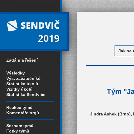
2019
Zadání a řešení
Výsledky
Výs. začátečníků
Statistika úkolů
Vizitky úkolů
Tým "Jak
Statistika Sendviče
Reakce týmů
Komentáře orgů
Jindra Ashek (Brno), 
Seznam týmů
Fotky týmů