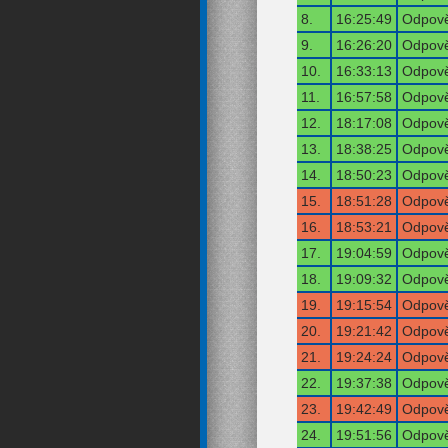
8.
16:25:49
Odpově
9.
16:26:20
Odpově
10.
16:33:13
Odpově
11.
16:57:58
Odpově
12.
18:17:08
Odpově
13.
18:38:25
Odpově
14.
18:50:23
Odpově
15.
18:51:28
Odpově
16.
18:53:21
Odpově
17.
19:04:59
Odpově
18.
19:09:32
Odpově
19.
19:15:54
Odpově
20.
19:21:42
Odpově
21.
19:24:24
Odpově
22.
19:37:38
Odpově
23.
19:42:49
Odpově
24.
19:51:56
Odpově