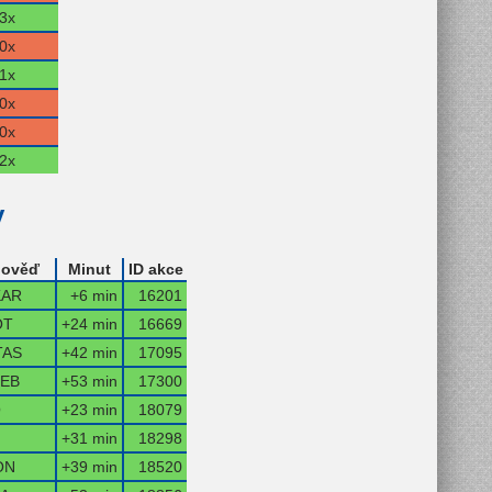
3x
0x
1x
0x
0x
2x
y
ověď
Minut
ID akce
KAR
+6 min
16201
OT
+24 min
16669
TAS
+42 min
17095
EB
+53 min
17300
O
+23 min
18079
+31 min
18298
ON
+39 min
18520