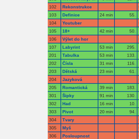
102
Rekonstrukce
103
Definice
24 min
55.
104
Youtuber
105
18+
42 min
50.
106
Výlet do hor
107
Labyrint
53 min
295.
201
Tabulka
53 min
133.
202
Čísla
31 min
116.
203
Dětská
23 min
61.
204
Jazyková
205
Romantická
39 min
183.
301
Šipky
91 min
130.
302
Had
16 min
10.
303
Pivot
20 min
94.
304
Tvary
305
Myš
306
Posloupnost