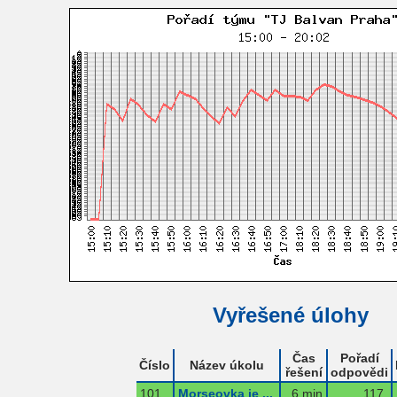
Vyřešené úlohy
Čas
Pořadí
Číslo
Název úkolu
řešení
odpovědi
101
Morseovka je ...
6 min
117.