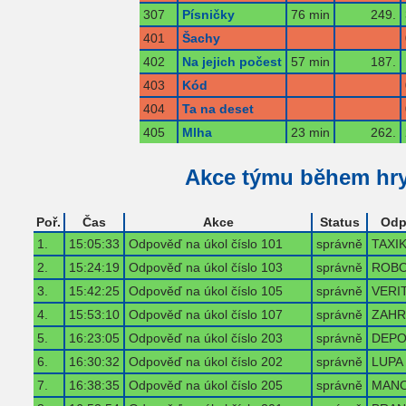
307
Písničky
76 min
249.
401
Šachy
402
Na jejich počest
57 min
187.
403
Kód
404
Ta na deset
405
Mlha
23 min
262.
Akce týmu během hr
Poř.
Čas
Akce
Status
Odp
1.
15:05:33
Odpověď na úkol číslo 101
správně
TAXI
2.
15:24:19
Odpověď na úkol číslo 103
správně
ROB
3.
15:42:25
Odpověď na úkol číslo 105
správně
VERI
4.
15:53:10
Odpověď na úkol číslo 107
správně
ZAHR
5.
16:23:05
Odpověď na úkol číslo 203
správně
DEP
6.
16:30:32
Odpověď na úkol číslo 202
správně
LUPA
7.
16:38:35
Odpověď na úkol číslo 205
správně
MAN