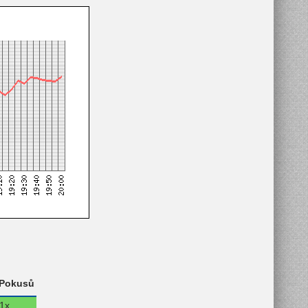
Pokusů
1x