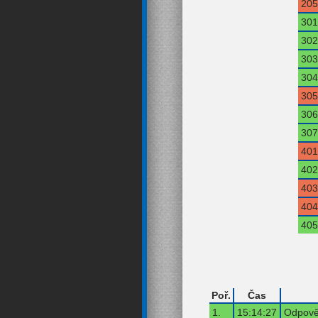
205
301
302
303
304
305
306
307
401
402
403
404
405
Poř.
Čas
1.
15:14:27
Odpověď