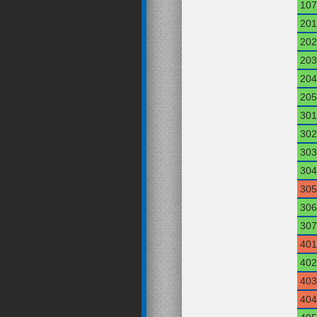
107
201
202
203
204
205
301
302
303
304
305
306
307
401
402
403
404