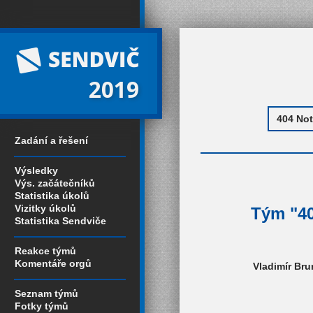
2019
Zadání a řešení
Výsledky
Výs. začátečníků
Statistika úkolů
Vizitky úkolů
Tým "40
Statistika Sendviče
Reakce týmů
Komentáře orgů
Vladimír Bru
Seznam týmů
Fotky týmů