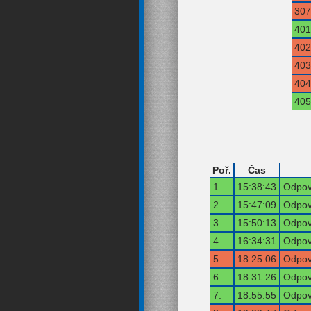
307
401
402
403
404
405
Poř.
Čas
1.
15:38:43
Odpov
2.
15:47:09
Odpov
3.
15:50:13
Odpov
4.
16:34:31
Odpov
5.
18:25:06
Odpov
6.
18:31:26
Odpov
7.
18:55:55
Odpov