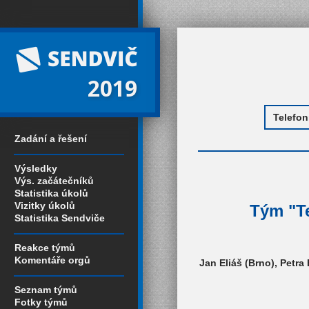
2019
Zadání a řešení
Výsledky
Výs. začátečníků
Statistika úkolů
Vizitky úkolů
Tým "Te
Statistika Sendviče
Reakce týmů
Komentáře orgů
Jan Eliáš (Brno), Petra 
Seznam týmů
Fotky týmů