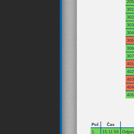
205
301
302
303
304
305
306
307
401
402
403
404
405
Poř.
Čas
1.
15:11:56
Odpov