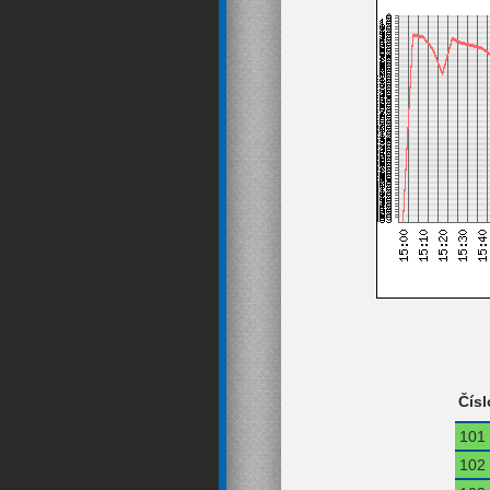
Čísl
101
102