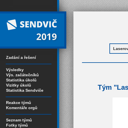
2019
Zadání a řešení
Výsledky
Výs. začátečníků
Statistika úkolů
Vizitky úkolů
Tým "Lase
Statistika Sendviče
Reakce týmů
Komentáře orgů
Seznam týmů
Fotky týmů