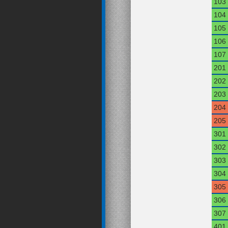
103
104
105
106
107
201
202
203
204
205
301
302
303
304
305
306
307
401