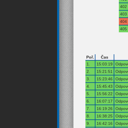
402
403
404
405
Poř.
Čas
1.
15:03:19
Odpově
2.
15:21:51
Odpově
3.
15:23:46
Odpově
4.
15:45:43
Odpově
5.
15:56:22
Odpově
6.
16:07:17
Odpově
7.
16:19:26
Odpově
8.
16:38:25
Odpově
9.
16:42:16
Odpově