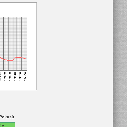
Pokusů
1x