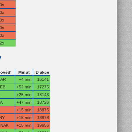
0x
0x
0x
0x
0x
2x
y
ověď
Minut
ID akce
KAR
+4 min
16141
EB
+52 min
17275
O
+25 min
18143
A
+47 min
18726
+15 min
18875
NY
+15 min
18978
ENAK
+15 min
19656