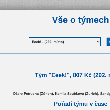
Vše o týmech
Tým "Eeek!", 807 Kč (292. 
Džaro Petrucha (Zürich), Kamila Součková (Zürich), Šand
Pořadí týmu v čase