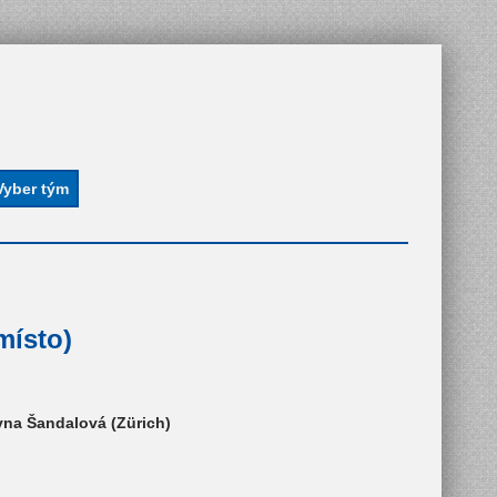
místo)
yna Šandalová (Zürich)