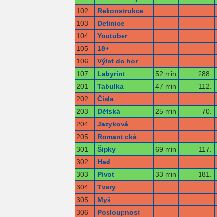
102
Rekonstrukce
103
Definice
104
Youtuber
105
18+
106
Výlet do hor
107
Labyrint
52 min
288.
201
Tabulka
47 min
112.
202
Čísla
203
Dětská
25 min
70.
204
Jazyková
205
Romantická
301
Šipky
69 min
117.
302
Had
303
Pivot
33 min
181.
304
Tvary
305
Myš
306
Posloupnost