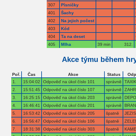
307
Písničky
401
Šachy
402
Na jejich počest
403
Kód
404
Ta na deset
405
Mlha
39 min
312.
Akce týmu během hr
Poř.
Čas
Akce
Status
Odp
1.
15:04:02
Odpověď na úkol číslo 101
správně
TAXI
2.
15:51:45
Odpověď na úkol číslo 107
správně
ZAHR
3.
16:25:15
Odpověď na úkol číslo 203
správně
DEP
4.
16:46:41
Odpověď na úkol číslo 201
správně
BRAN
5.
16:53:42
Odpověď na úkol číslo 205
špatně
JEZIS
6.
16:56:47
Odpověď na úkol číslo 106
špatně
ZELE
7.
18:31:38
Odpověď na úkol číslo 303
špatně
KAM