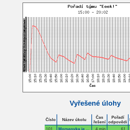
Vyřešené úlohy
Čas
Pořadí
Číslo
Název úkolu
řešení
odpovědi
101
Morseovka je ...
4 min
61.