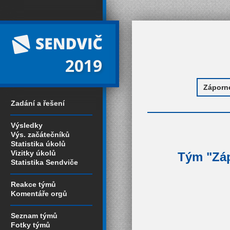
2019
Zadání a řešení
Výsledky
Výs. začátečníků
Statistika úkolů
Vizitky úkolů
Tým "Záp
Statistika Sendviče
Reakce týmů
Komentáře orgů
Seznam týmů
Fotky týmů