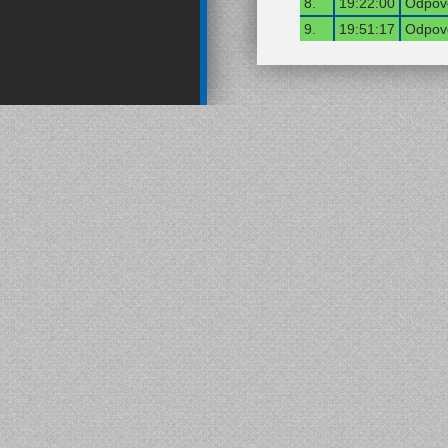
8.
19:22:00
Odpově
9.
19:51:17
Odpově