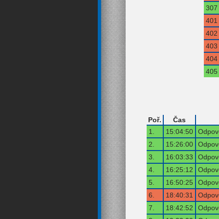
307
401
402
403
404
405
Poř.
Čas
1.
15:04:50
Odpově
2.
15:26:00
Odpově
3.
16:03:33
Odpově
4.
16:25:12
Odpově
5.
16:50:25
Odpově
6.
18:40:31
Odpově
7.
18:42:52
Odpově