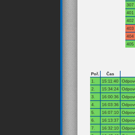
307
401
402
403
404
405
Poř.
Čas
1.
15:11:40
Odpově
2.
15:34:24
Odpově
3.
16:00:36
Odpově
4.
16:03:36
Odpově
5.
16:07:10
Odpově
6.
16:13:37
Odpově
7.
16:32:10
Odpově