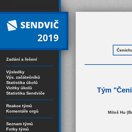
2019
Zadání a řešení
Výsledky
Výs. začátečníků
Statistika úkolů
Vizitky úkolů
Tým "Čenic
Statistika Sendviče
Reakce týmů
Komentáře orgů
Miloš Hu (Br
Seznam týmů
Fotky týmů