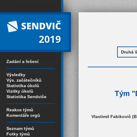
2019
Zadání a řešení
Výsledky
Výs. začátečníků
Statistika úkolů
Vizitky úkolů
Tým "D
Statistika Sendviče
Reakce týmů
Komentáře orgů
Vlastimil Fabikovič (
Seznam týmů
Fotky týmů