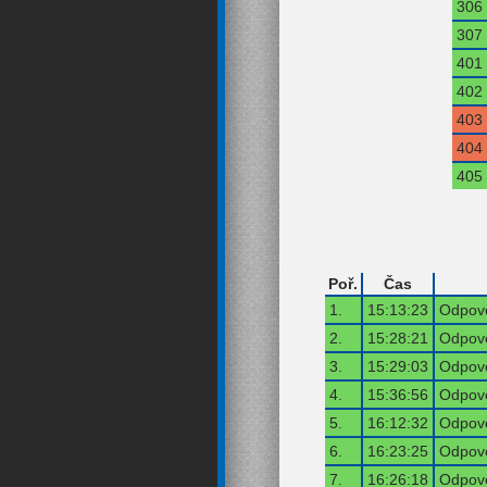
306
307
401
402
403
404
405
Poř.
Čas
1.
15:13:23
Odpově
2.
15:28:21
Odpově
3.
15:29:03
Odpově
4.
15:36:56
Odpově
5.
16:12:32
Odpově
6.
16:23:25
Odpově
7.
16:26:18
Odpově