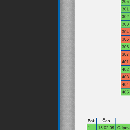
205
301
302
303
304
305
306
307
401
402
403
404
405
Poř.
Čas
1.
15:02:09
Odpově