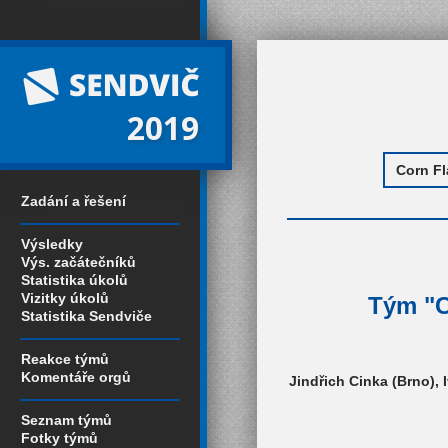
2019
Zadání a řešení
Výsledky
Výs. začátečníků
Statistika úkolů
Vizitky úkolů
Tým "C
Statistika Sendviče
Reakce týmů
Komentáře orgů
Jindřich Cinka (Brno), 
Seznam týmů
Fotky týmů