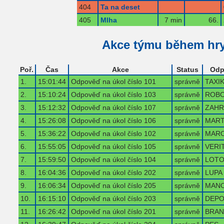
404
Ta na deset
405
Mlha
7 min
66.
Akce týmu během hr
Poř.
Čas
Akce
Status
Odp
1.
15:01:44
Odpověď na úkol číslo 101
správně
TAXI
2.
15:10:24
Odpověď na úkol číslo 103
správně
ROB
3.
15:12:32
Odpověď na úkol číslo 107
správně
ZAHR
4.
15:26:08
Odpověď na úkol číslo 106
správně
MART
5.
15:36:22
Odpověď na úkol číslo 102
správně
MAR
6.
15:55:05
Odpověď na úkol číslo 105
správně
VERI
7.
15:59:50
Odpověď na úkol číslo 104
správně
LOT
8.
16:04:36
Odpověď na úkol číslo 202
správně
LUPA
9.
16:06:34
Odpověď na úkol číslo 205
správně
MAN
10.
16:15:10
Odpověď na úkol číslo 203
správně
DEP
11.
16:26:42
Odpověď na úkol číslo 201
správně
BRAN