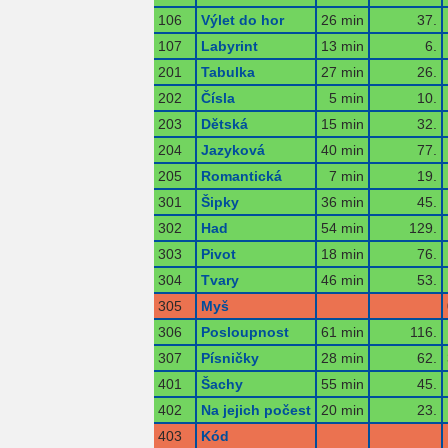
106
Výlet do hor
26 min
37.
107
Labyrint
13 min
6.
201
Tabulka
27 min
26.
202
Čísla
5 min
10.
203
Dětská
15 min
32.
204
Jazyková
40 min
77.
205
Romantická
7 min
19.
301
Šipky
36 min
45.
302
Had
54 min
129.
303
Pivot
18 min
76.
304
Tvary
46 min
53.
305
Myš
306
Posloupnost
61 min
116.
307
Písničky
28 min
62.
401
Šachy
55 min
45.
402
Na jejich počest
20 min
23.
403
Kód