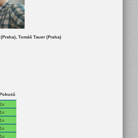
 (Praha), Tomáš Tauer (Praha)
Pokusů
1x
1x
1x
1x
1x