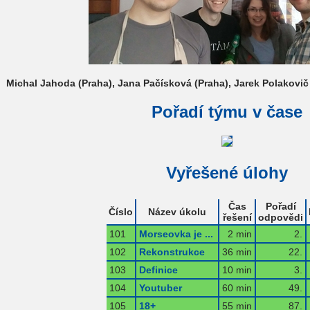
Michal Jahoda (Praha), Jana Pačísková (Praha), Jarek Polakovič
Pořadí týmu v čase
Vyřešené úlohy
Čas
Pořadí
Číslo
Název úkolu
řešení
odpovědi
101
Morseovka je ...
2 min
2.
102
Rekonstrukce
36 min
22.
103
Definice
10 min
3.
104
Youtuber
60 min
49.
105
18+
55 min
87.