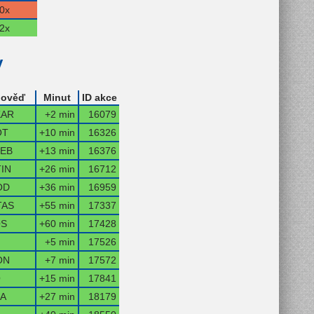
0x
2x
y
ověď
Minut
ID akce
KAR
+2 min
16079
OT
+10 min
16326
EB
+13 min
16376
IN
+26 min
16712
OD
+36 min
16959
TAS
+55 min
17337
OS
+60 min
17428
+5 min
17526
ON
+7 min
17572
O
+15 min
17841
A
+27 min
18179