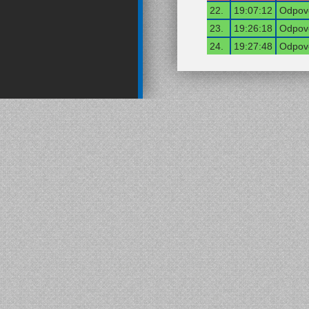
22.
19:07:12
Odpově
23.
19:26:18
Odpově
24.
19:27:48
Odpově