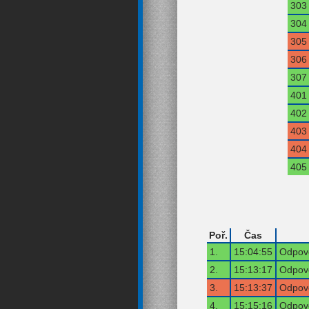
303
304
305
306
307
401
402
403
404
405
Poř.
Čas
1.
15:04:55
Odpově
2.
15:13:17
Odpově
3.
15:13:37
Odpově
4.
15:15:16
Odpově