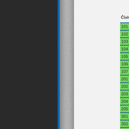
Čísl
101
102
103
104
105
106
107
201
202
203
204
205
301
302