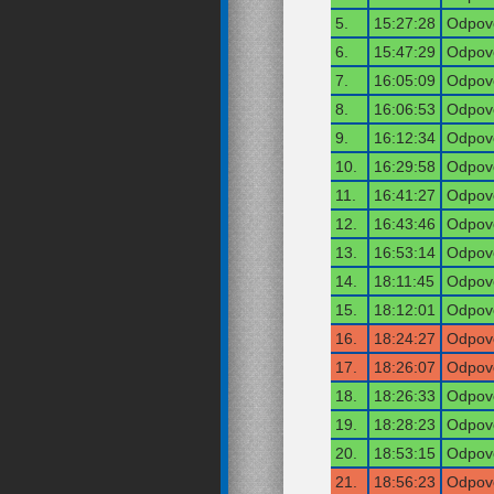
5.
15:27:28
Odpově
6.
15:47:29
Odpově
7.
16:05:09
Odpově
8.
16:06:53
Odpově
9.
16:12:34
Odpově
10.
16:29:58
Odpově
11.
16:41:27
Odpově
12.
16:43:46
Odpově
13.
16:53:14
Odpově
14.
18:11:45
Odpově
15.
18:12:01
Odpově
16.
18:24:27
Odpově
17.
18:26:07
Odpově
18.
18:26:33
Odpově
19.
18:28:23
Odpově
20.
18:53:15
Odpově
21.
18:56:23
Odpově