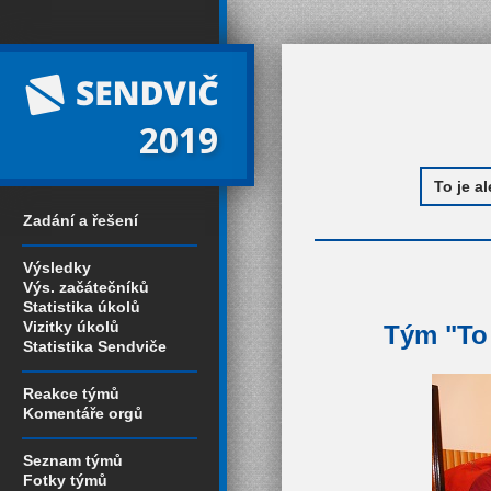
2019
Zadání a řešení
Výsledky
Výs. začátečníků
Statistika úkolů
Vizitky úkolů
Tým "To 
Statistika Sendviče
Reakce týmů
Komentáře orgů
Seznam týmů
Fotky týmů