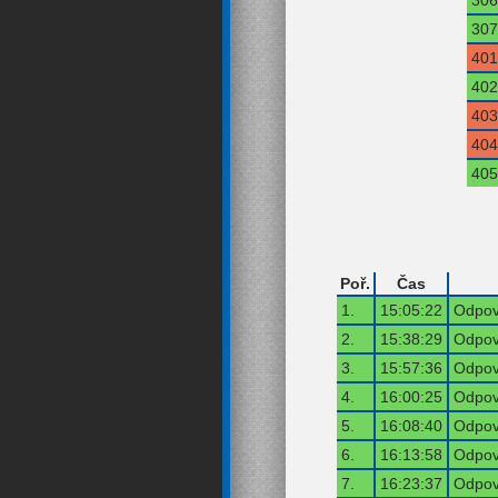
307
401
402
403
404
405
Poř.
Čas
1.
15:05:22
Odpov
2.
15:38:29
Odpov
3.
15:57:36
Odpov
4.
16:00:25
Odpov
5.
16:08:40
Odpov
6.
16:13:58
Odpov
7.
16:23:37
Odpov