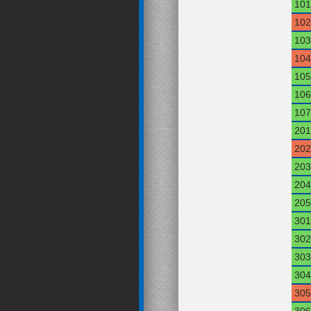
101
102
103
104
105
106
107
201
202
203
204
205
301
302
303
304
305
306