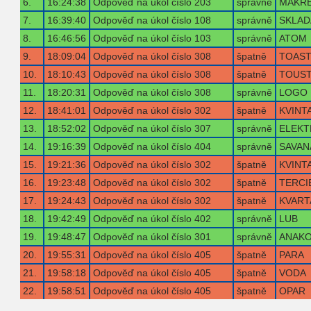
6.
16:24:38
Odpověď na úkol číslo 203
správně
MAKR
7.
16:39:40
Odpověď na úkol číslo 108
správně
SKLAD
8.
16:46:56
Odpověď na úkol číslo 103
správně
ATOM
9.
18:09:04
Odpověď na úkol číslo 308
špatně
TOAS
10.
18:10:43
Odpověď na úkol číslo 308
špatně
TOUS
11.
18:20:31
Odpověď na úkol číslo 308
správně
LOGO
12.
18:41:01
Odpověď na úkol číslo 302
špatně
KVINT
13.
18:52:02
Odpověď na úkol číslo 307
správně
ELEKT
14.
19:16:39
Odpověď na úkol číslo 404
správně
SAVAN
15.
19:21:36
Odpověď na úkol číslo 302
špatně
KVINT
16.
19:23:48
Odpověď na úkol číslo 302
špatně
TERCI
17.
19:24:43
Odpověď na úkol číslo 302
špatně
KVART
18.
19:42:49
Odpověď na úkol číslo 402
správně
LUB
19.
19:48:47
Odpověď na úkol číslo 301
správně
ANAK
20.
19:55:31
Odpověď na úkol číslo 405
špatně
PARA
21.
19:58:18
Odpověď na úkol číslo 405
špatně
VODA
22.
19:58:51
Odpověď na úkol číslo 405
špatně
OPAR