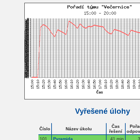
Vyřešené úlohy
Čas
Pořa
Číslo
Název úkolu
řešení
odpov
101
Pyramida
41 min
3