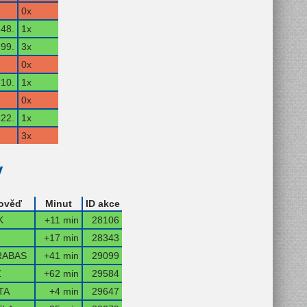
0x
48.
1x
99.
3x
0x
10.
1x
0x
22.
1x
3x
y
ověď
Minut
ID akce
K
+11 min
28106
+17 min
28343
RABAS
+41 min
29099
Z
+62 min
29584
TA
+4 min
29647