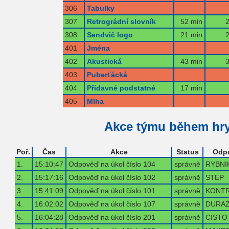
306
Tabulky
307
Retrográdní slovník
52 min
2
308
Sendvič logo
21 min
2
401
Jména
402
Akustická
43 min
3
403
Puberťácká
404
Přídavné podstatné
17 min
405
Mlha
Akce týmu během hr
Poř.
Čas
Akce
Status
Odp
1.
15:10:47
Odpověď na úkol číslo 104
správně
RYBNI
2.
15:17:16
Odpověď na úkol číslo 102
správně
STEP
3.
15:41:09
Odpověď na úkol číslo 101
správně
KONT
4.
16:02:02
Odpověď na úkol číslo 107
správně
DURA
5.
16:04:28
Odpověď na úkol číslo 201
správně
CISTO