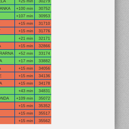
ELA
+25 min
30279
ANKA
+100 min
30752
+107 min
30953
T
+15 min
31710
T
+15 min
31776
+21 min
32171
A
+15 min
32866
RARNA
+52 min
33174
A
+17 min
33882
A
+15 min
34056
E
+15 min
34136
A
+15 min
34178
+43 min
34831
ONDA
+109 min
35072
+15 min
35352
+15 min
35517
+15 min
35562