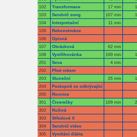
102
Transformace
17 min
1
103
Sendvič song
107 min
1
104
Interpretační
11 min
105
Rekonstrukce
106
Opisná
107
Obrázková
62 min
108
Vystřihovánka
100 min
1
201
Seva
4 min
202
Před rokem
203
Sluneční
25 min
1
204
Postupně se odkrývající
205
Rovnice
301
Čtverečky
109 min
2
302
Rušivá
303
Středové X
304
Sendvič video
305
Vymítání ďábla