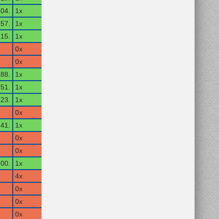
04.
1x
57.
1x
15.
1x
0x
0x
88.
1x
51.
1x
23.
1x
0x
41.
1x
0x
0x
00.
1x
4x
0x
0x
0x