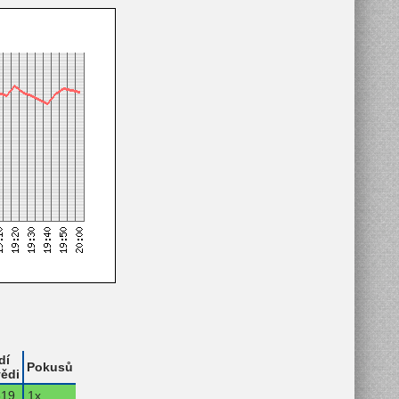
dí
Pokusů
ědi
19.
1x