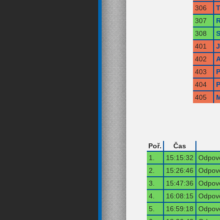
306
T
307
R
308
S
401
402
A
403
P
404
P
405
M
Poř.
Čas
1.
15:15:32
Odpově
2.
15:26:46
Odpově
3.
15:47:36
Odpově
4.
16:08:15
Odpově
5.
16:59:18
Odpově