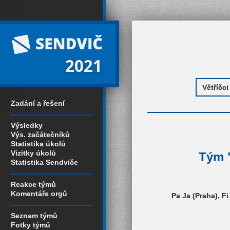
2021
Zadání a řešení
Výsledky
Výs. začátečníků
Statistika úkolů
Vizitky úkolů
Tým "
Statistika Sendviče
Reakce týmů
Komentáře orgů
Pa Ja (Praha), Fi
Seznam týmů
Fotky týmů