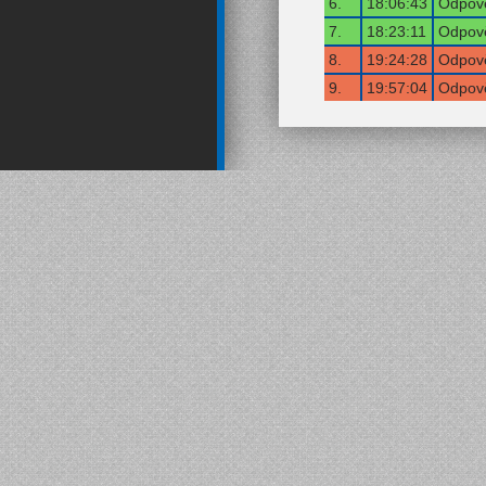
6.
18:06:43
Odpově
7.
18:23:11
Odpově
8.
19:24:28
Odpově
9.
19:57:04
Odpově