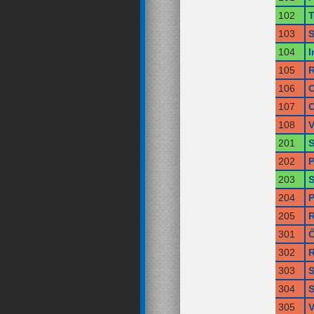
102
T
103
S
104
I
105
R
106
O
107
O
108
V
201
S
202
P
203
S
204
P
205
R
301
Č
302
R
303
S
304
S
305
V