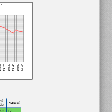
dí
Pokusů
ědi
52.
1x