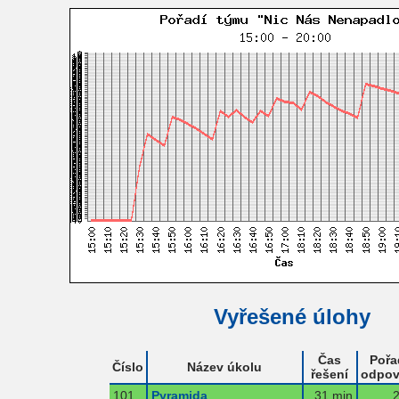
Vyřešené úlohy
Čas
Pořa
Číslo
Název úkolu
řešení
odpov
101
Pyramida
31 min
2