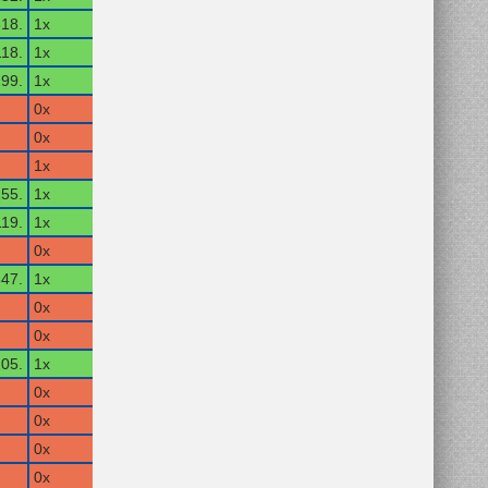
18.
1x
118.
1x
99.
1x
0x
0x
1x
55.
1x
119.
1x
0x
47.
1x
0x
0x
05.
1x
0x
0x
0x
0x