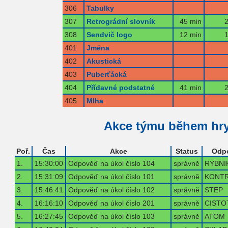
306
Tabulky
307
Retrográdní slovník
45 min
2
308
Sendvič logo
12 min
1
401
Jména
402
Akustická
403
Puberťácká
404
Přídavné podstatné
41 min
2
405
Mlha
Akce týmu během hr
Poř.
Čas
Akce
Status
Odp
1.
15:30:00
Odpověď na úkol číslo 104
správně
RYBNI
2.
15:31:09
Odpověď na úkol číslo 101
správně
KONT
3.
15:46:41
Odpověď na úkol číslo 102
správně
STEP
4.
16:16:10
Odpověď na úkol číslo 201
správně
CISTO
5.
16:27:45
Odpověď na úkol číslo 103
správně
ATOM