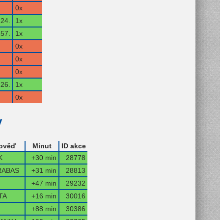
0x
24.
1x
57.
1x
0x
0x
0x
26.
1x
0x
y
ověď
Minut
ID akce
K
+30 min
28778
RABAS
+31 min
28813
+47 min
29232
TA
+16 min
30016
+88 min
30386