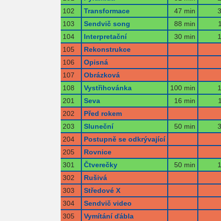
102
Transformace
47 min
3
103
Sendvič song
88 min
104
Interpretační
30 min
1
105
Rekonstrukce
106
Opisná
107
Obrázková
108
Vystřihovánka
100 min
1
201
Seva
16 min
202
Před rokem
203
Sluneční
50 min
3
204
Postupně se odkrývající
205
Rovnice
301
Čtverečky
50 min
1
302
Rušivá
303
Středové X
304
Sendvič video
305
Vymítání ďábla