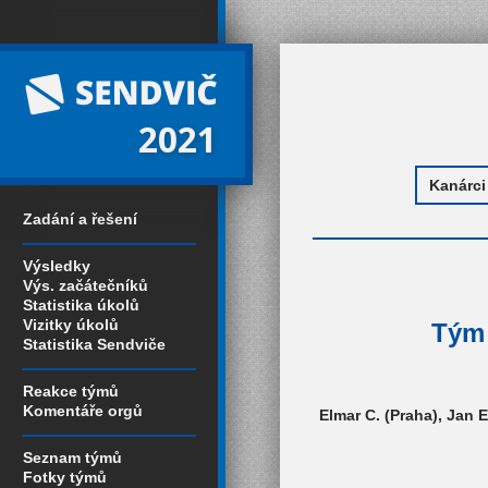
2021
Zadání a řešení
Výsledky
Výs. začátečníků
Statistika úkolů
Vizitky úkolů
Tým 
Statistika Sendviče
Reakce týmů
Komentáře orgů
Elmar C. (Praha), Jan E
Seznam týmů
Fotky týmů