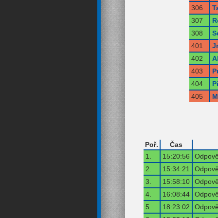
306
T
307
R
308
S
401
J
402
A
403
P
404
P
405
M
Poř.
Čas
1.
15:20:56
Odpověď
2.
15:34:21
Odpověď
3.
15:58:10
Odpověď
4.
16:08:44
Odpověď
5.
18:23:02
Odpověď