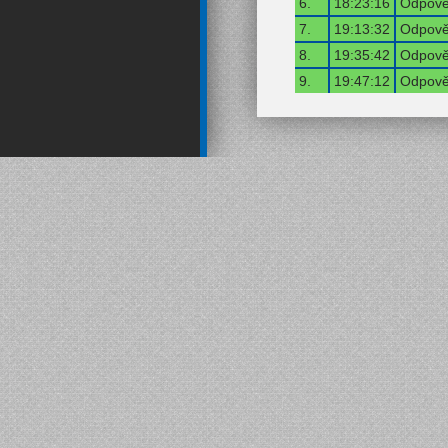
6.
18:23:16
Odpověď
7.
19:13:32
Odpověď
8.
19:35:42
Odpověď
9.
19:47:12
Odpověď