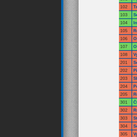
102
T
103
S
104
I
105
R
106
O
107
O
108
V
201
S
202
P
203
S
204
P
205
R
301
Č
302
R
303
S
304
S
305
V