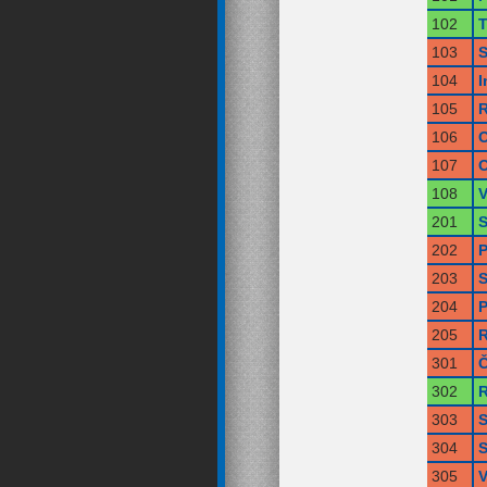
102
T
103
S
104
I
105
R
106
O
107
O
108
V
201
S
202
P
203
S
204
P
205
R
301
Č
302
R
303
S
304
S
305
V