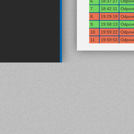
6.
18:37:27
Odpově
7.
18:42:11
Odpově
8.
19:29:19
Odpově
9.
19:58:13
Odpově
10.
19:59:22
Odpově
11.
19:59:53
Odpově