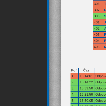
306
T
307
R
308
S
401
402
A
403
P
404
P
405
M
Poř.
Čas
1.
15:14:01
Odpově
2.
15:14:22
Odpově
3.
15:39:50
Odpově
4.
16:21:58
Odpově
5.
16:50:05
Odpově