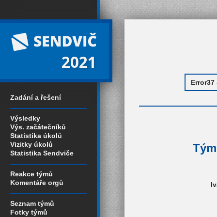
2021
Zadání a řešení
Výsledky
Výs. začátečníků
Statistika úkolů
Vizitky úkolů
Tým 
Statistika Sendviče
Reakce týmů
Komentáře orgů
I
Seznam týmů
Fotky týmů