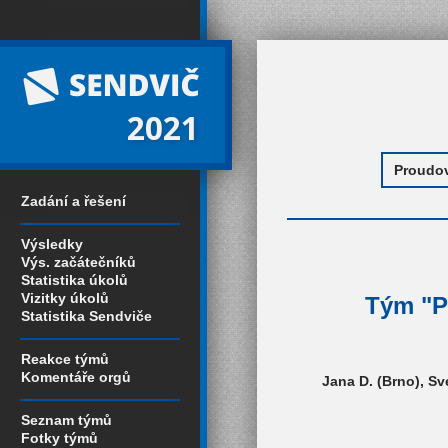
2021
Zadání a řešení
Výsledky
Výs. začátečníků
Statistika úkolů
Vizitky úkolů
Tým "Pr
Statistika Sendviče
Reakce týmů
Komentáře orgů
Jana D. (Brno), Sv
Seznam týmů
Fotky týmů