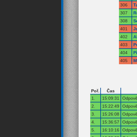
306
T
307
R
308
S
401
J
402
A
403
P
404
P
405
M
Poř.
Čas
1.
15:09:31
Odpověď
2.
15:22:49
Odpověď
3.
15:26:08
Odpověď
4.
15:36:57
Odpověď
5.
16:10:16
Odpověď