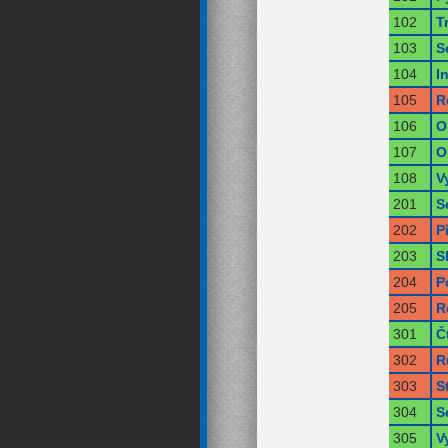
102
T
103
S
104
I
105
R
106
O
107
O
108
V
201
S
202
P
203
S
204
P
205
R
301
Č
302
R
303
S
304
S
305
V