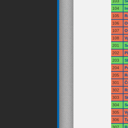
103
S
104
I
105
R
106
O
107
O
108
V
201
S
202
P
203
S
204
P
205
R
301
Č
302
R
303
S
304
S
305
V
306
T
307
R