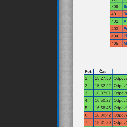
308
S
401
J
402
A
403
P
404
P
405
M
Poř.
Čas
1.
15:27:50
Odpově
2.
15:32:22
Odpově
3.
16:37:01
Odpově
4.
16:50:27
Odpově
5.
16:58:45
Odpově
6.
18:30:42
Odpově
7.
18:31:20
Odpově