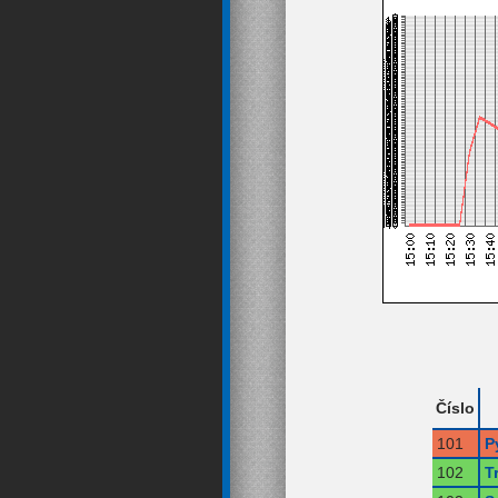
Číslo
101
P
102
T