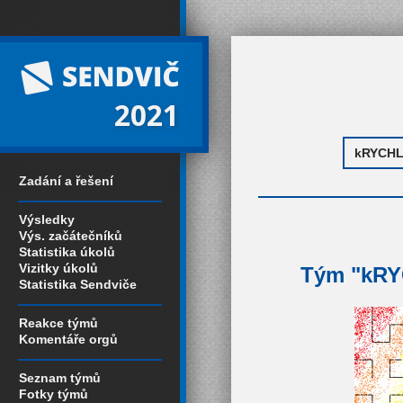
2021
Zadání a řešení
Výsledky
Výs. začátečníků
Statistika úkolů
Vizitky úkolů
Tým "kRYC
Statistika Sendviče
Reakce týmů
Komentáře orgů
Seznam týmů
Fotky týmů