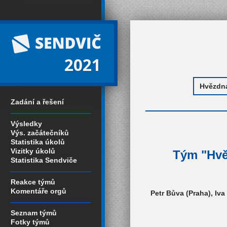
2021
Zadání a řešení
Výsledky
Výs. začátečníků
Statistika úkolů
Vizitky úkolů
Tým "Hvě
Statistika Sendviče
Reakce týmů
Komentáře orgů
Petr Bůva (Praha), Iv
Seznam týmů
Fotky týmů