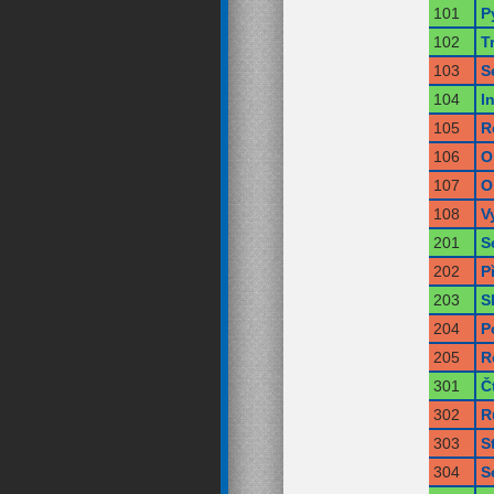
101
P
102
T
103
S
104
I
105
R
106
O
107
O
108
V
201
S
202
P
203
S
204
P
205
R
301
Č
302
R
303
S
304
S