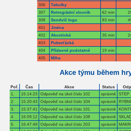
306
Tabulky
307
Retrográdní slovník
62 min
2
308
Sendvič logo
83 min
4
401
Jména
402
Akustická
35 min
2
403
Puberťácká
404
Přídavné podstatné
19 min
405
Mlha
Akce týmu během hr
Poř.
Čas
Akce
Status
Odp
1.
15:14:23
Odpověď na úkol číslo 102
správně
STEP
2.
15:20:43
Odpověď na úkol číslo 104
správně
RYBN
3.
15:37:41
Odpověď na úkol číslo 101
správně
KONT
4.
16:09:12
Odpověď na úkol číslo 108
správně
SKLA
5.
16:47:49
Odpověď na úkol číslo 203
správně
MAKR