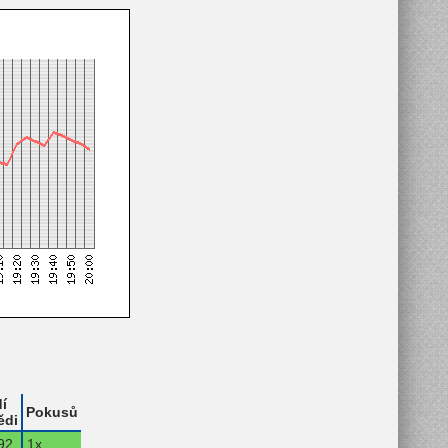
í
Pokusů
ědi
92.
1x