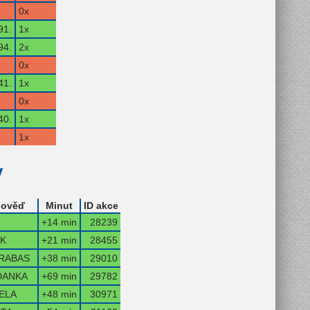
0x
91.
1x
94.
2x
0x
41.
1x
0x
40.
1x
1x
y
ověď
Minut
ID akce
+14 min
28239
IK
+21 min
28455
RABAS
+38 min
29010
DANKA
+69 min
29782
ELA
+48 min
30971