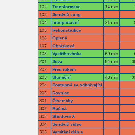
102
Transformace
14 min
103
Sendvič song
104
Interpretační
21 min
105
Rekonstrukce
106
Opisná
107
Obrázková
108
Vystřihovánka
69 min
201
Seva
54 min
3
202
Před rokem
203
Sluneční
48 min
3
204
Postupně se odkrývající
205
Rovnice
301
Čtverečky
302
Rušivá
303
Středové X
304
Sendvič video
305
Vymítání ďábla