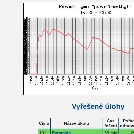
Vyřešené úlohy
Čas
Pořad
Číslo
Název úkolu
řešení
odpov
101
Pyramida
38 min
2