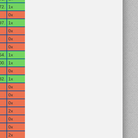
72.
1x
0x
97.
1x
0x
0x
0x
64.
1x
00.
1x
0x
32.
1x
0x
0x
0x
2x
0x
0x
2x