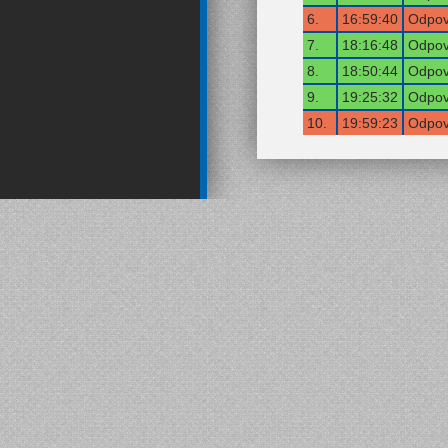
6.
16:59:40
Odpov
7.
18:16:48
Odpov
8.
18:50:44
Odpov
9.
19:25:32
Odpov
10.
19:59:23
Odpov