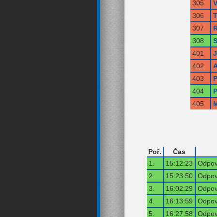
305
V
306
T
307
R
308
S
401
402
A
403
P
404
P
405
M
Poř.
Čas
1.
15:12:23
Odpov
2.
15:23:50
Odpov
3.
16:02:29
Odpov
4.
16:13:59
Odpov
5.
16:27:58
Odpov