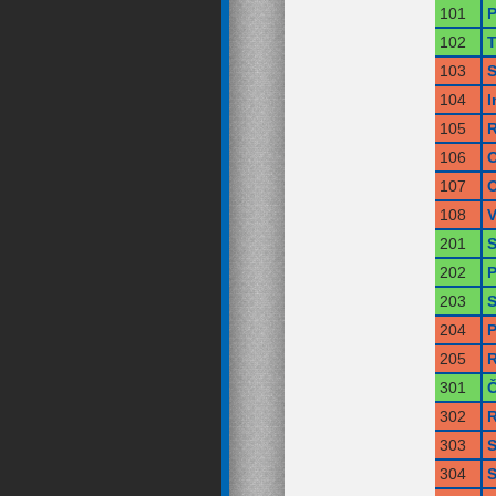
101
P
102
T
103
S
104
I
105
R
106
O
107
O
108
V
201
S
202
P
203
S
204
P
205
R
301
Č
302
R
303
S
304
S