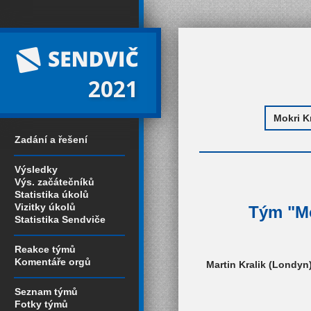
2021
Zadání a řešení
Výsledky
Výs. začátečníků
Statistika úkolů
Vizitky úkolů
Tým "Mok
Statistika Sendviče
Reakce týmů
Komentáře orgů
Martin Kralik (Londyn
Seznam týmů
Fotky týmů