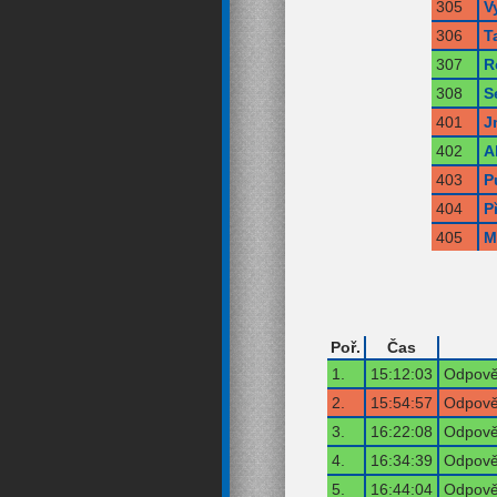
305
V
306
T
307
R
308
S
401
J
402
A
403
P
404
P
405
M
Poř.
Čas
1.
15:12:03
Odpověď
2.
15:54:57
Odpověď
3.
16:22:08
Odpověď
4.
16:34:39
Odpověď
5.
16:44:04
Odpověď