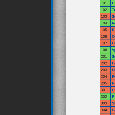
101
P
102
T
103
S
104
I
105
R
106
O
107
O
108
V
201
S
202
P
203
S
204
P
205
R
301
Č
302
R
303
S
304
S