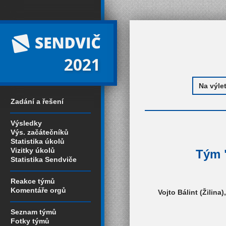
2021
Zadání a řešení
Výsledky
Výs. začátečníků
Statistika úkolů
Vizitky úkolů
Tým "
Statistika Sendviče
Reakce týmů
Komentáře orgů
Vojto Bálint (Žilina
Seznam týmů
Fotky týmů