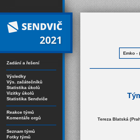
2021
Zadání a řešení
Výsledky
Výs. začátečníků
Statistika úkolů
Vizitky úkolů
Tým
Statistika Sendviče
Reakce týmů
Komentáře orgů
Tereza Blatská (Prah
Seznam týmů
Fotky týmů