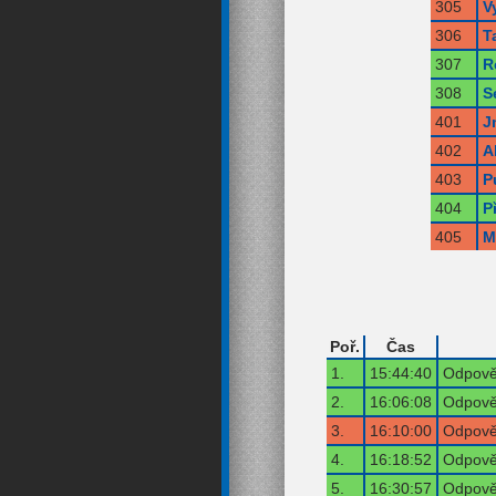
305
V
306
T
307
R
308
S
401
J
402
A
403
P
404
P
405
M
Poř.
Čas
1.
15:44:40
Odpověď
2.
16:06:08
Odpověď
3.
16:10:00
Odpověď
4.
16:18:52
Odpověď
5.
16:30:57
Odpověď