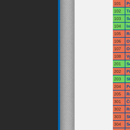
101
P
102
T
103
S
104
I
105
R
106
O
107
O
108
V
201
S
202
P
203
S
204
P
205
R
301
Č
302
R
303
S
304
S