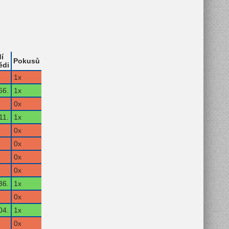
í
Pokusů
ědi
1x
66.
1x
0x
11.
1x
0x
0x
0x
0x
36.
1x
0x
04.
1x
0x