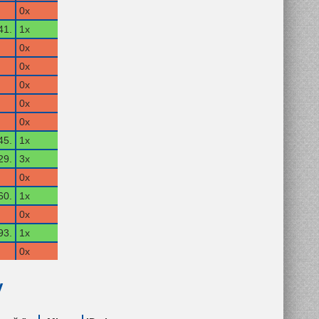
0x
41.
1x
0x
0x
0x
0x
0x
45.
1x
29.
3x
0x
60.
1x
0x
93.
1x
0x
y