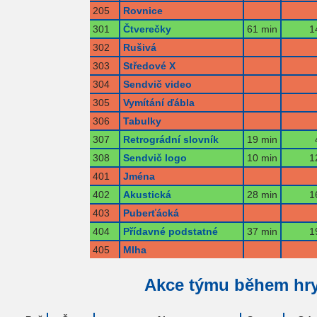
205
Rovnice
301
Čtverečky
61 min
1
302
Rušivá
303
Středové X
304
Sendvič video
305
Vymítání ďábla
306
Tabulky
307
Retrográdní slovník
19 min
308
Sendvič logo
10 min
1
401
Jména
402
Akustická
28 min
1
403
Puberťácká
404
Přídavné podstatné
37 min
1
405
Mlha
Akce týmu během hr