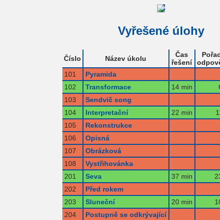
Vyřešené úlohy
Čas
Pořad
Číslo
Název úkolu
řešení
odpov
101
Pyramida
102
Transformace
14 min
103
Sendvič song
104
Interpretační
22 min
1
105
Rekonstrukce
106
Opisná
107
Obrázková
108
Vystřihovánka
201
Seva
37 min
2
202
Před rokem
203
Sluneční
20 min
1
204
Postupně se odkrývající