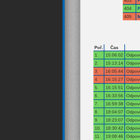
403
P
404
P
405
M
Poř.
Čas
1.
15:06:02
Odpově
2.
15:13:14
Odpově
3.
16:05:44
Odpově
4.
16:15:27
Odpově
5.
16:15:51
Odpově
6.
16:33:56
Odpově
7.
16:59:38
Odpově
8.
18:04:07
Odpově
9.
18:23:07
Odpově
10.
18:30:42
Odpově
11.
19:08:46
Odpově