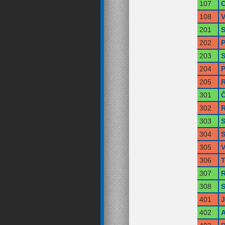
107
O
108
V
201
S
202
P
203
S
204
P
205
R
301
Č
302
R
303
S
304
S
305
V
306
T
307
R
308
S
401
402
A