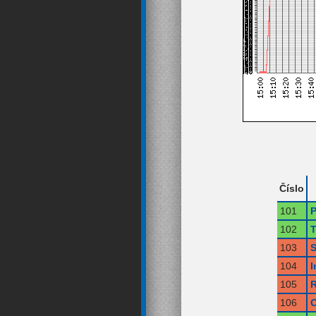
Číslo
101
P
102
T
103
S
104
I
105
R
106
O