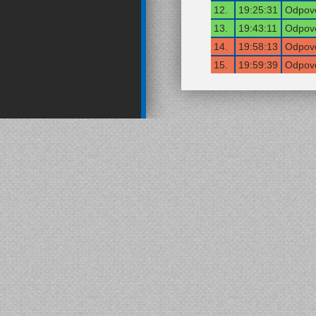
12.
19:25:31
Odpově
13.
19:43:11
Odpově
14.
19:58:13
Odpově
15.
19:59:39
Odpově