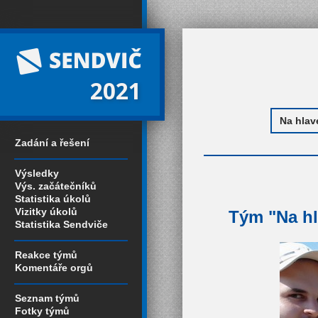
2021
Zadání a řešení
Výsledky
Výs. začátečníků
Statistika úkolů
Vizitky úkolů
Tým "Na hl
Statistika Sendviče
Reakce týmů
Komentáře orgů
Seznam týmů
Fotky týmů