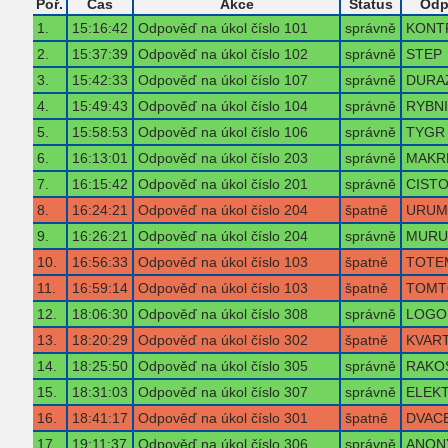
Poř.
Čas
Akce
Status
Odp
1.
15:16:42
Odpověď na úkol číslo 101
správně
KONT
2.
15:37:39
Odpověď na úkol číslo 102
správně
STEP
3.
15:42:33
Odpověď na úkol číslo 107
správně
DURA
4.
15:49:43
Odpověď na úkol číslo 104
správně
RYBN
5.
15:58:53
Odpověď na úkol číslo 106
správně
TYGR
6.
16:13:01
Odpověď na úkol číslo 203
správně
MAKR
7.
16:15:42
Odpověď na úkol číslo 201
správně
CIST
8.
16:24:21
Odpověď na úkol číslo 204
špatně
URUM
9.
16:26:21
Odpověď na úkol číslo 204
správně
MURU
10.
16:56:33
Odpověď na úkol číslo 103
špatně
TOTE
11.
16:59:14
Odpověď na úkol číslo 103
špatně
TOM
12.
18:06:30
Odpověď na úkol číslo 308
správně
LOGO
13.
18:20:29
Odpověď na úkol číslo 302
špatně
KVAR
14.
18:25:50
Odpověď na úkol číslo 305
správně
RAKO
15.
18:31:03
Odpověď na úkol číslo 307
správně
ELEK
16.
18:41:17
Odpověď na úkol číslo 301
špatně
DVAC
17.
19:11:37
Odpověď na úkol číslo 306
správně
ANON