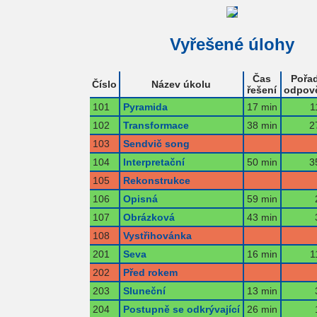
Vyřešené úlohy
Čas
Pořad
Číslo
Název úkolu
řešení
odpov
101
Pyramida
17 min
1
102
Transformace
38 min
2
103
Sendvič song
104
Interpretační
50 min
3
105
Rekonstrukce
106
Opisná
59 min
107
Obrázková
43 min
108
Vystřihovánka
201
Seva
16 min
1
202
Před rokem
203
Sluneční
13 min
204
Postupně se odkrývající
26 min