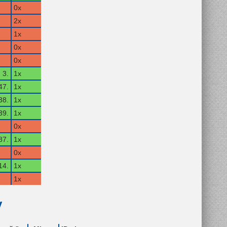
0x
2x
1x
0x
0x
3.
1x
47.
1x
38.
1x
39.
1x
0x
87.
1x
0x
14.
1x
1x
y