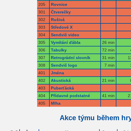
205
Rovnice
301
Čtverečky
302
Rušivá
303
Středové X
304
Sendvič video
305
Vymítání ďábla
26 min
306
Tabulky
72 min
307
Retrográdní slovník
31 min
1
308
Sendvič logo
7 min
401
Jména
402
Akustická
21 min
403
Puberťácká
404
Přídavné podstatné
41 min
2
405
Mlha
Akce týmu během hr