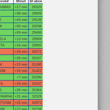
ověď
Minut
ID akce
RABAS
+17 min
28320
+38 min
29009
Z
+43 min
29139
IK
+50 min
29298
+59 min
29499
ELA
+13 min
29909
OTA
+16 min
29993
+15 min
30271
+26 min
30337
M
+15 min
31280
TOM
+15 min
31422
+7 min
31590
TA
+15 min
32167
S
+26 min
32364
TRARNA
+31 min
32528
ETOSM
+15 min
32873
YM
+72 min
33736