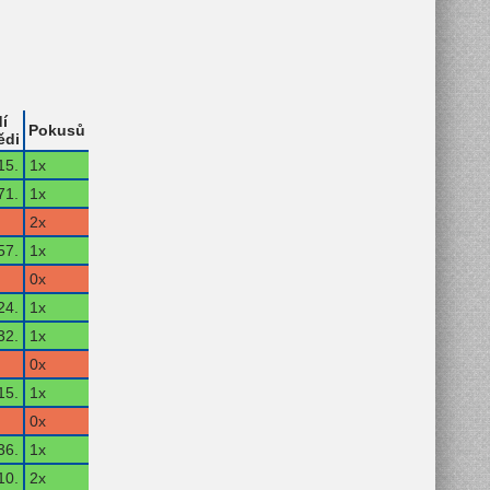
í
Pokusů
ědi
15.
1x
71.
1x
2x
57.
1x
0x
24.
1x
32.
1x
0x
15.
1x
0x
36.
1x
10.
2x